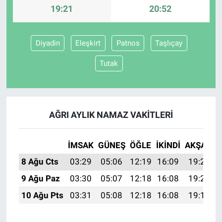
19:21
20:52
Diyadin
Eleşkirt
Patnos
Taşlıçay
Tutak
AĞRI AYLIK NAMAZ VAKITLERI
İMSAK
GÜNEŞ
ÖĞLE
İKINDI
AKŞAM
8 Ağu Cts
03:29
05:06
12:19
16:09
19:21
9 Ağu Paz
03:30
05:07
12:18
16:08
19:20
10 Ağu Pts
03:31
05:08
12:18
16:08
19:19