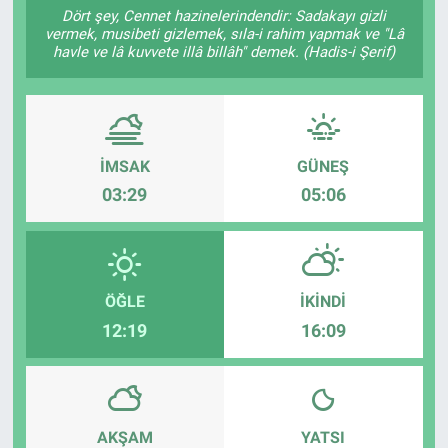
Dört şey, Cennet hazinelerindendir: Sadakayı gizli
vermek, musibeti gizlemek, sıla-i rahim yapmak ve "Lâ
Sağlıklı Yaşam
havle ve lâ kuvvete illâ billâh" demek. (Hadis-i Şerif)
Siyaset
Spor
İMSAK
GÜNEŞ
Yaşam
03:29
05:06
ÖĞLE
İKINDI
12:19
16:09
AKŞAM
YATSI