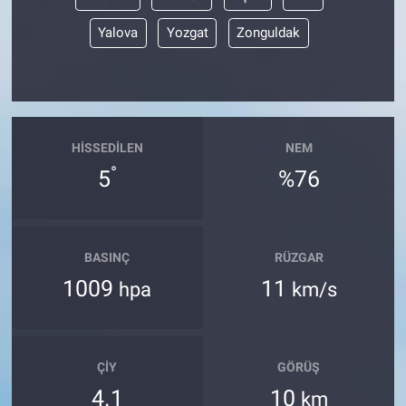
Yalova
Yozgat
Zonguldak
HISSEDILEN
NEM
°
5
%76
BASINÇ
RÜZGAR
1009
11
hpa
km/s
ÇIY
GÖRÜŞ
4.1
10
km