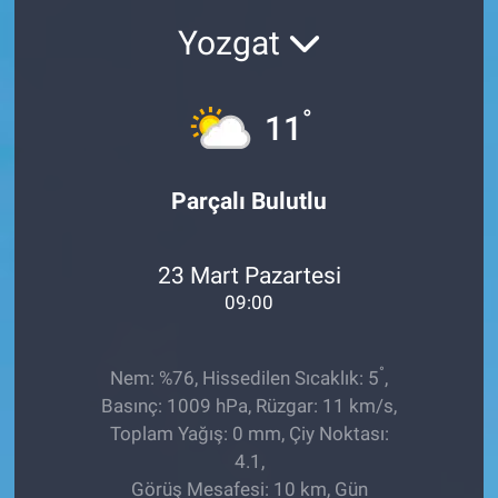
Yozgat
Sağlıklı Yaşam
Siyaset
°
11
Spor
Parçalı Bulutlu
Yaşam
23 Mart Pazartesi
09:00
°
Nem: %76, Hissedilen Sıcaklık: 5
,
Basınç: 1009 hPa, Rüzgar: 11 km/s,
Toplam Yağış: 0 mm, Çiy Noktası:
4.1,
Görüş Mesafesi: 10 km, Gün