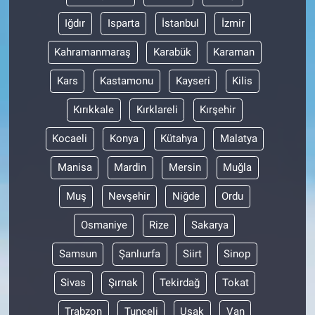
Iğdır
Isparta
İstanbul
İzmir
Kahramanmaraş
Karabük
Karaman
Kars
Kastamonu
Kayseri
Kilis
Kırıkkale
Kırklareli
Kırşehir
Kocaeli
Konya
Kütahya
Malatya
Manisa
Mardin
Mersin
Muğla
Muş
Nevşehir
Niğde
Ordu
Osmaniye
Rize
Sakarya
Samsun
Şanlıurfa
Siirt
Sinop
Sivas
Şırnak
Tekirdağ
Tokat
Trabzon
Tunceli
Uşak
Van