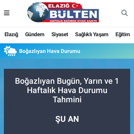
Asayiş
Nöbetçi Eczaneler
Elazığ
Gündem
Siyaset
Sağlıklı Yaşam
Eğitim
Bilim-Teknoloji
Hava Durumu
Boğazlıyan Hava Durumu
Eğitim
Namaz Vakitleri
Ekonomi
Trafik Durumu
Boğazlıyan Bugün, Yarın ve 1
Elazığ
Süper Lig Puan Durumu ve Fikstür
Haftalık Hava Durumu
Tahmini
Gündem
Tüm Manşetler
Kültür-Sanat
Son Dakika Haberleri
ŞU AN
Sağlık
Haber Arşivi