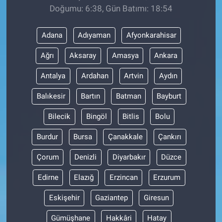
Doğumu: 6:38, Gün Batımı: 18:54
Adana
Adıyaman
Afyonkarahisar
Ağrı
Aksaray
Amasya
Ankara
Antalya
Ardahan
Artvin
Aydın
Balıkesir
Bartın
Batman
Bayburt
Bilecik
Bingöl
Bitlis
Bolu
Burdur
Bursa
Çanakkale
Çankırı
Çorum
Denizli
Diyarbakır
Düzce
Edirne
Elazığ
Erzincan
Erzurum
Eskişehir
Gaziantep
Giresun
Gümüşhane
Hakkâri
Hatay