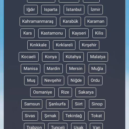
Iğdır
Isparta
İstanbul
İzmir
Kahramanmaraş
Karabük
Karaman
Kars
Kastamonu
Kayseri
Kilis
Kırıkkale
Kırklareli
Kırşehir
Kocaeli
Konya
Kütahya
Malatya
Manisa
Mardin
Mersin
Muğla
Muş
Nevşehir
Niğde
Ordu
Osmaniye
Rize
Sakarya
Samsun
Şanlıurfa
Siirt
Sinop
Sivas
Şırnak
Tekirdağ
Tokat
Trabzon
Tunceli
Uşak
Van