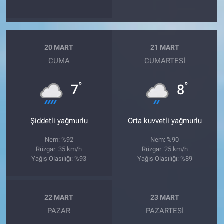
20 MART
21 MART
CUMA
CUMARTESI
°
°
7
8
Şiddetli yağmurlu
Orta kuvvetli yağmurlu
Nem: %92
Nem: %90
Rüzgar: 35 km/h
Rüzgar: 25 km/h
Yağış Olasılığı: %93
Yağış Olasılığı: %89
22 MART
23 MART
PAZAR
PAZARTESI