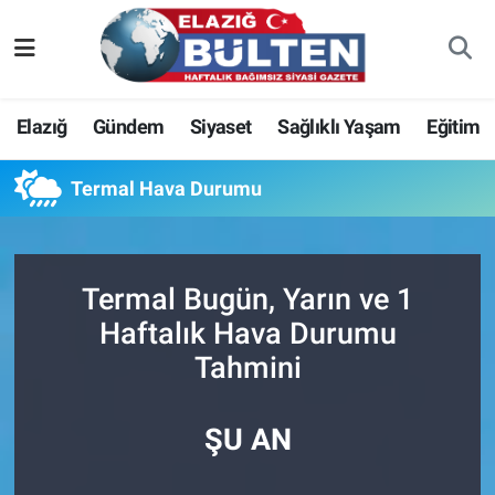
Asayiş
Nöbetçi Eczaneler
Elazığ
Gündem
Siyaset
Sağlıklı Yaşam
Eğitim
Bilim-Teknoloji
Hava Durumu
Termal Hava Durumu
Eğitim
Namaz Vakitleri
Ekonomi
Trafik Durumu
Termal Bugün, Yarın ve 1
Elazığ
Süper Lig Puan Durumu ve Fikstür
Haftalık Hava Durumu
Tahmini
Gündem
Tüm Manşetler
Kültür-Sanat
Son Dakika Haberleri
ŞU AN
Sağlık
Haber Arşivi