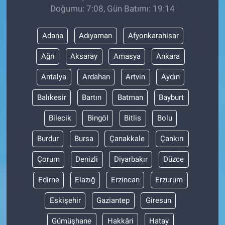
Doğumu: 7:08, Gün Batımı: 19:14
Adana
Adıyaman
Afyonkarahisar
Ağrı
Aksaray
Amasya
Ankara
Antalya
Ardahan
Artvin
Aydın
Balıkesir
Bartın
Batman
Bayburt
Bilecik
Bingöl
Bitlis
Bolu
Burdur
Bursa
Çanakkale
Çankırı
Çorum
Denizli
Diyarbakır
Düzce
Edirne
Elazığ
Erzincan
Erzurum
Eskişehir
Gaziantep
Giresun
Gümüşhane
Hakkâri
Hatay