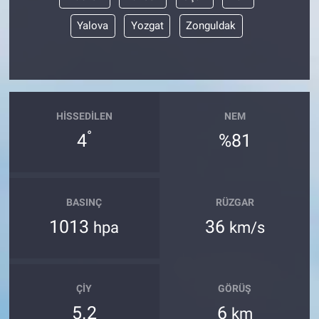
Yalova
Yozgat
Zonguldak
HISSEDILEN
NEM
°
4
%81
BASINÇ
RÜZGAR
1013
36
hpa
km/s
ÇIY
GÖRÜŞ
5.2
6
km