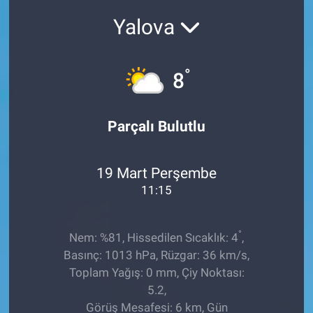
Yalova
Sağlıklı Yaşam
Siyaset
°
8
Spor
Parçalı Bulutlu
Yaşam
19 Mart Perşembe
11:15
°
Nem: %81, Hissedilen Sıcaklık: 4
,
Basınç: 1013 hPa, Rüzgar: 36 km/s,
Toplam Yağış: 0 mm, Çiy Noktası:
5.2,
Görüş Mesafesi: 6 km, Gün