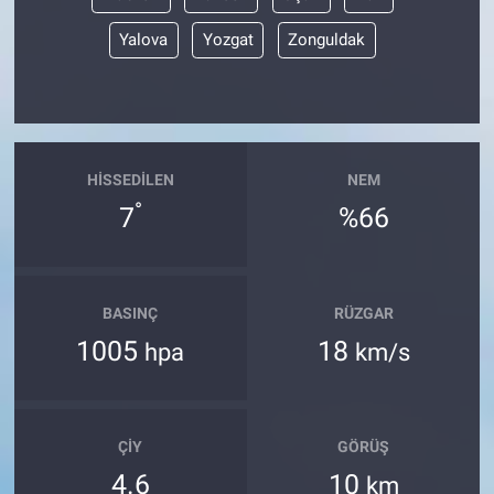
Yalova
Yozgat
Zonguldak
HISSEDILEN
NEM
°
7
%66
BASINÇ
RÜZGAR
1005
18
hpa
km/s
ÇIY
GÖRÜŞ
4.6
10
km