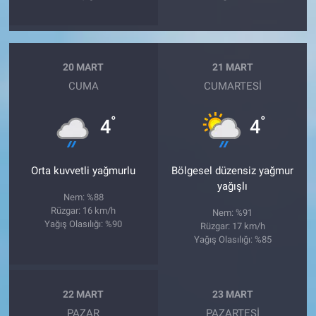
20 MART
21 MART
CUMA
CUMARTESI
°
°
4
4
Orta kuvvetli yağmurlu
Bölgesel düzensiz yağmur
yağışlı
Nem: %88
Rüzgar: 16 km/h
Nem: %91
Yağış Olasılığı: %90
Rüzgar: 17 km/h
Yağış Olasılığı: %85
22 MART
23 MART
PAZAR
PAZARTESI