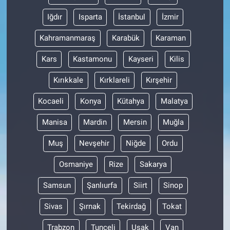
Iğdır
Isparta
İstanbul
İzmir
Kahramanmaraş
Karabük
Karaman
Kars
Kastamonu
Kayseri
Kilis
Kırıkkale
Kırklareli
Kırşehir
Kocaeli
Konya
Kütahya
Malatya
Manisa
Mardin
Mersin
Muğla
Muş
Nevşehir
Niğde
Ordu
Osmaniye
Rize
Sakarya
Samsun
Şanlıurfa
Siirt
Sinop
Sivas
Şırnak
Tekirdağ
Tokat
Trabzon
Tunceli
Uşak
Van