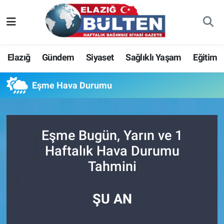
Asayiş
Nöbetçi Eczaneler
Elazığ
Gündem
Siyaset
Sağlıklı Yaşam
Eğitim
Bilim-Teknoloji
Hava Durumu
Eşme Hava Durumu
Eğitim
Namaz Vakitleri
Ekonomi
Trafik Durumu
Eşme Bugün, Yarın ve 1
Elazığ
Süper Lig Puan Durumu ve Fikstür
Haftalık Hava Durumu
Tahmini
Gündem
Tüm Manşetler
Kültür-Sanat
Son Dakika Haberleri
ŞU AN
Sağlık
Haber Arşivi