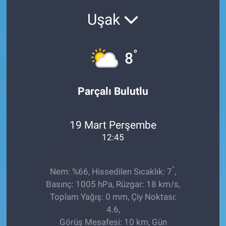
Uşak
Sağlıklı Yaşam
Siyaset
°
8
Spor
Parçalı Bulutlu
Yaşam
19 Mart Perşembe
12:45
°
Nem: %66, Hissedilen Sıcaklık: 7
,
Basınç: 1005 hPa, Rüzgar: 18 km/s,
Toplam Yağış: 0 mm, Çiy Noktası:
4.6,
Görüş Mesafesi: 10 km, Gün