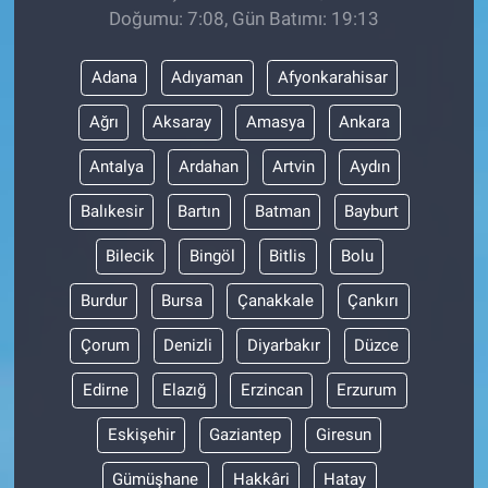
Doğumu: 7:08, Gün Batımı: 19:13
Adana
Adıyaman
Afyonkarahisar
Ağrı
Aksaray
Amasya
Ankara
Antalya
Ardahan
Artvin
Aydın
Balıkesir
Bartın
Batman
Bayburt
Bilecik
Bingöl
Bitlis
Bolu
Burdur
Bursa
Çanakkale
Çankırı
Çorum
Denizli
Diyarbakır
Düzce
Edirne
Elazığ
Erzincan
Erzurum
Eskişehir
Gaziantep
Giresun
Gümüşhane
Hakkâri
Hatay