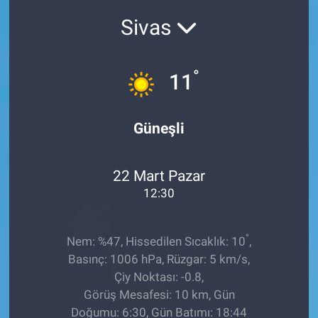
Sivas
Sağlıklı Yaşam
Siyaset
°
11
Spor
Güneşli
Yaşam
22 Mart Pazar
12:30
°
Nem: %47, Hissedilen Sıcaklık: 10
,
Basınç: 1006 hPa, Rüzgar: 5 km/s,
Çiy Noktası: -0.8,
Görüş Mesafesi: 10 km, Gün
Doğumu: 6:30, Gün Batımı: 18:44