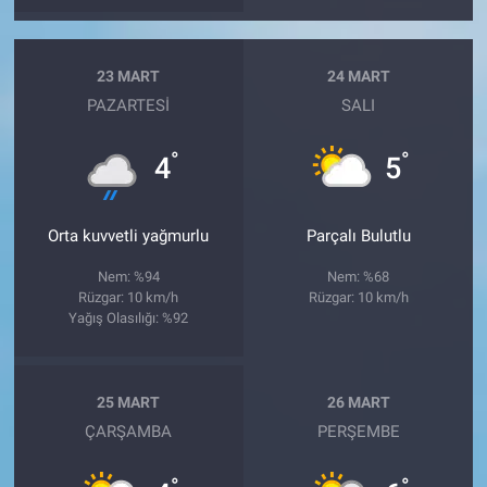
23 MART
24 MART
PAZARTESI
SALI
°
°
4
5
Orta kuvvetli yağmurlu
Parçalı Bulutlu
Nem: %94
Nem: %68
Rüzgar: 10 km/h
Rüzgar: 10 km/h
Yağış Olasılığı: %92
25 MART
26 MART
ÇARŞAMBA
PERŞEMBE
°
°