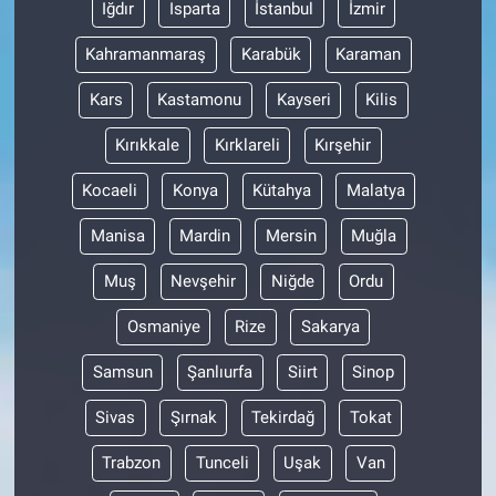
Iğdır
Isparta
İstanbul
İzmir
Kahramanmaraş
Karabük
Karaman
Kars
Kastamonu
Kayseri
Kilis
Kırıkkale
Kırklareli
Kırşehir
Kocaeli
Konya
Kütahya
Malatya
Manisa
Mardin
Mersin
Muğla
Muş
Nevşehir
Niğde
Ordu
Osmaniye
Rize
Sakarya
Samsun
Şanlıurfa
Siirt
Sinop
Sivas
Şırnak
Tekirdağ
Tokat
Trabzon
Tunceli
Uşak
Van