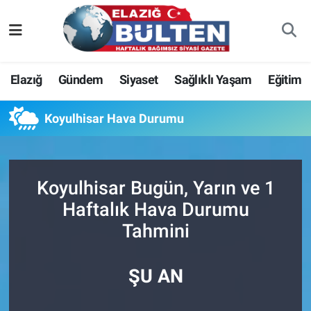
Asayiş
Nöbetçi Eczaneler
Elazığ
Gündem
Siyaset
Sağlıklı Yaşam
Eğitim
Bilim-Teknoloji
Hava Durumu
Koyulhisar Hava Durumu
Eğitim
Namaz Vakitleri
Ekonomi
Trafik Durumu
Koyulhisar Bugün, Yarın ve 1
Elazığ
Süper Lig Puan Durumu ve Fikstür
Haftalık Hava Durumu
Tahmini
Gündem
Tüm Manşetler
Kültür-Sanat
Son Dakika Haberleri
ŞU AN
Sağlık
Haber Arşivi