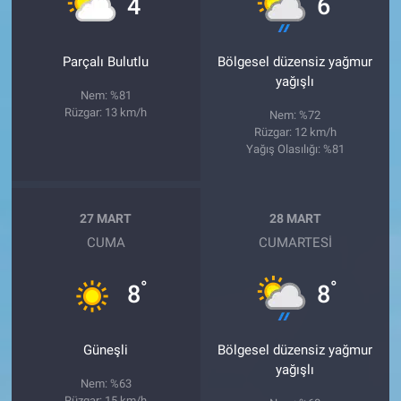
4
6
Parçalı Bulutlu
Bölgesel düzensiz yağmur
yağışlı
Nem: %81
Rüzgar: 13 km/h
Nem: %72
Rüzgar: 12 km/h
Yağış Olasılığı: %81
27 MART
28 MART
CUMA
CUMARTESI
°
°
8
8
Güneşli
Bölgesel düzensiz yağmur
yağışlı
Nem: %63
Rüzgar: 15 km/h