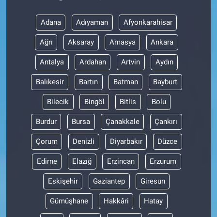
Adana
Adıyaman
Afyonkarahisar
Ağrı
Aksaray
Amasya
Ankara
Antalya
Ardahan
Artvin
Aydın
Balıkesir
Bartın
Batman
Bayburt
Bilecik
Bingöl
Bitlis
Bolu
Burdur
Bursa
Çanakkale
Çankırı
Çorum
Denizli
Diyarbakır
Düzce
Edirne
Elazığ
Erzincan
Erzurum
Eskişehir
Gaziantep
Giresun
Gümüşhane
Hakkâri
Hatay