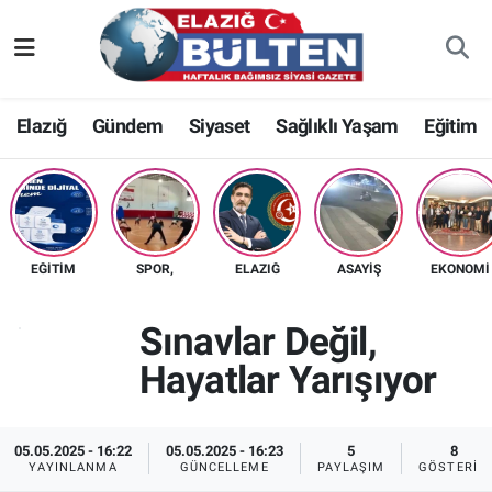
Asayiş
Nöbetçi Eczaneler
Elazığ
Gündem
Siyaset
Sağlıklı Yaşam
Eğitim
Bilim-Teknoloji
Hava Durumu
Eğitim
Namaz Vakitleri
Ekonomi
Trafik Durumu
EĞITIM
SPOR,
ELAZIĞ
ASAYIŞ
EKONOMI
Elazığ
Süper Lig Puan Durumu ve Fikstür
Sınavlar Değil,
Gündem
Tüm Manşetler
Hayatlar Yarışıyor
Kültür-Sanat
Son Dakika Haberleri
05.05.2025 - 16:22
05.05.2025 - 16:23
5
8
YAYINLANMA
GÜNCELLEME
PAYLAŞIM
GÖSTERIM
Sağlık
Haber Arşivi