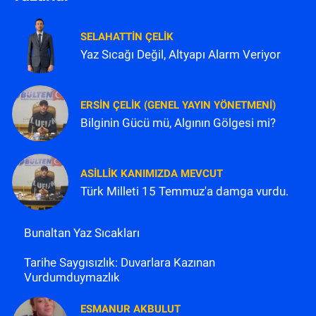
SELAHATTIN ÇELİK
Yaz Sıcağı Değil, Altyapı Alarm Veriyor
ERSIN ÇELIK (GENEL YAYIN YÖNETMENI)
Bilginin Gücü mü, Algının Gölgesi mi?
ASILLIK KANIMIZDA MEVCUT
Türk Milleti 15 Temmuz'a damga vurdu.
Bunaltan Yaz Sıcakları
Tarihe Saygısızlık: Duvarlara Kazınan
Vurdumduymazlık
ESMANUR AKBULUT