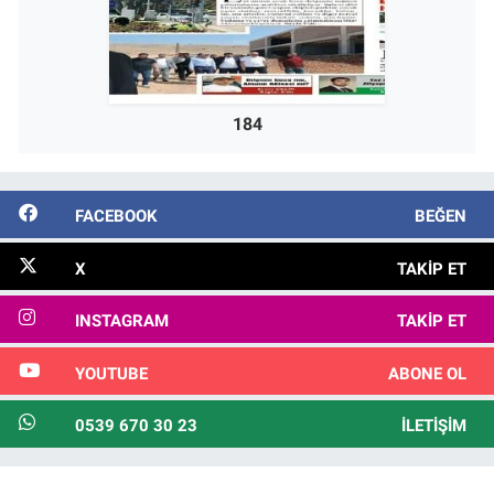
184
FACEBOOK
BEĞEN
X
TAKIP ET
INSTAGRAM
TAKIP ET
YOUTUBE
ABONE OL
0539 670 30 23
İLETIŞIM