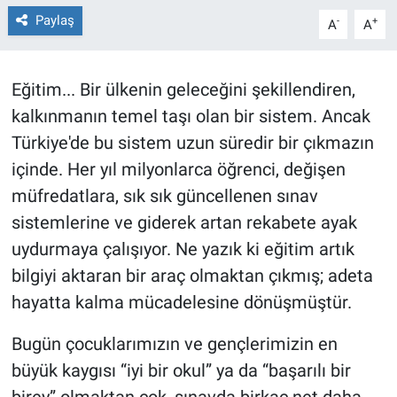
Paylaş
-
+
A
A
Sağlıklı Yaşam
Siyaset
Eğitim... Bir ülkenin geleceğini şekillendiren,
kalkınmanın temel taşı olan bir sistem. Ancak
Spor
Türkiye'de bu sistem uzun süredir bir çıkmazın
Yaşam
içinde. Her yıl milyonlarca öğrenci, değişen
müfredatlara, sık sık güncellenen sınav
sistemlerine ve giderek artan rekabete ayak
uydurmaya çalışıyor. Ne yazık ki eğitim artık
bilgiyi aktaran bir araç olmaktan çıkmış; adeta
hayatta kalma mücadelesine dönüşmüştür.
Bugün çocuklarımızın ve gençlerimizin en
büyük kaygısı “iyi bir okul” ya da “başarılı bir