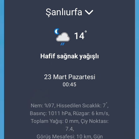
Şanlıurfa
Sağlıklı Yaşam
Siyaset
°
14
Spor
Hafif sağnak yağışlı
Yaşam
23 Mart Pazartesi
00:45
°
Nem: %97, Hissedilen Sıcaklık: 7
,
Basınç: 1011 hPa, Rüzgar: 6 km/s,
Toplam Yağış: 0 mm, Çiy Noktası:
7.4,
Görüş Mesafesi: 10 km, Gün