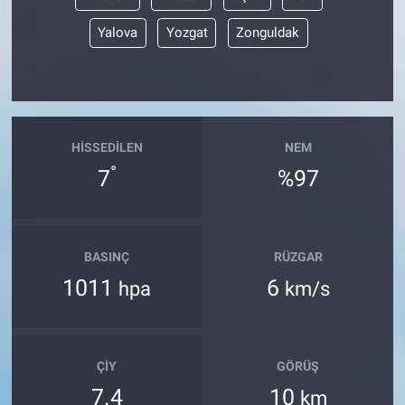
Yalova
Yozgat
Zonguldak
HISSEDILEN
NEM
°
7
%97
BASINÇ
RÜZGAR
1011
6
hpa
km/s
ÇIY
GÖRÜŞ
7.4
10
km