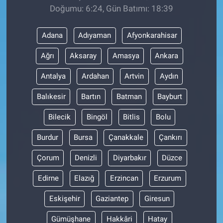
Doğumu: 6:24, Gün Batımı: 18:39
Adana
Adıyaman
Afyonkarahisar
Ağrı
Aksaray
Amasya
Ankara
Antalya
Ardahan
Artvin
Aydın
Balıkesir
Bartın
Batman
Bayburt
Bilecik
Bingöl
Bitlis
Bolu
Burdur
Bursa
Çanakkale
Çankırı
Çorum
Denizli
Diyarbakır
Düzce
Edirne
Elazığ
Erzincan
Erzurum
Eskişehir
Gaziantep
Giresun
Gümüşhane
Hakkâri
Hatay