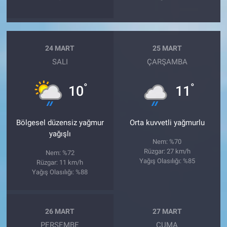
24 MART
25 MART
SALI
ÇARŞAMBA
°
°
10
11
Bölgesel düzensiz yağmur
Orta kuvvetli yağmurlu
yağışlı
Nem: %70
Rüzgar: 27 km/h
Nem: %72
Yağış Olasılığı: %85
Rüzgar: 11 km/h
Yağış Olasılığı: %88
26 MART
27 MART
PERŞEMBE
CUMA