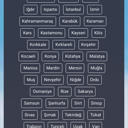
Iğdır
Isparta
İstanbul
İzmir
Kahramanmaraş
Karabük
Karaman
Kars
Kastamonu
Kayseri
Kilis
Kırıkkale
Kırklareli
Kırşehir
Kocaeli
Konya
Kütahya
Malatya
Manisa
Mardin
Mersin
Muğla
Muş
Nevşehir
Niğde
Ordu
Osmaniye
Rize
Sakarya
Samsun
Şanlıurfa
Siirt
Sinop
Sivas
Şırnak
Tekirdağ
Tokat
Trabzon
Tunceli
Uşak
Van