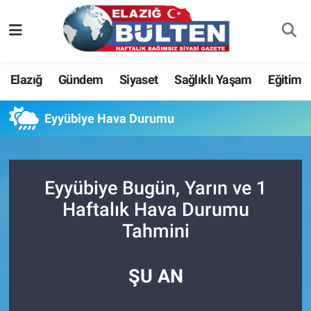
Asayiş
Nöbetçi Eczaneler
Elazığ
Gündem
Siyaset
Sağlıklı Yaşam
Eğitim
Bilim-Teknoloji
Hava Durumu
Eyyübiye Hava Durumu
Eğitim
Namaz Vakitleri
Ekonomi
Trafik Durumu
Eyyübiye Bugün, Yarın ve 1
Elazığ
Süper Lig Puan Durumu ve Fikstür
Haftalık Hava Durumu
Tahmini
Gündem
Tüm Manşetler
Kültür-Sanat
Son Dakika Haberleri
ŞU AN
Sağlık
Haber Arşivi