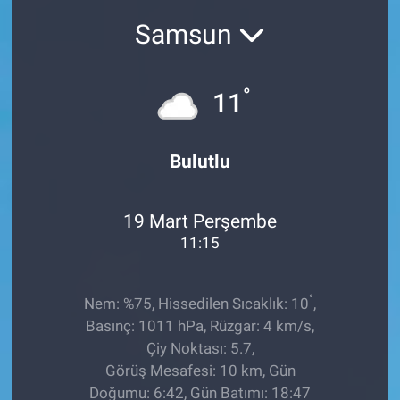
Samsun
Sağlıklı Yaşam
Siyaset
°
11
Spor
Bulutlu
Yaşam
19 Mart Perşembe
11:15
°
Nem: %75, Hissedilen Sıcaklık: 10
,
Basınç: 1011 hPa, Rüzgar: 4 km/s,
Çiy Noktası: 5.7,
Görüş Mesafesi: 10 km, Gün
Doğumu: 6:42, Gün Batımı: 18:47