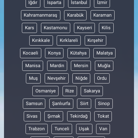
Iğdır
Isparta
İstanbul
İzmir
Kahramanmaraş
Karabük
Karaman
Kars
Kastamonu
Kayseri
Kilis
Kırıkkale
Kırklareli
Kırşehir
Kocaeli
Konya
Kütahya
Malatya
Manisa
Mardin
Mersin
Muğla
Muş
Nevşehir
Niğde
Ordu
Osmaniye
Rize
Sakarya
Samsun
Şanlıurfa
Siirt
Sinop
Sivas
Şırnak
Tekirdağ
Tokat
Trabzon
Tunceli
Uşak
Van