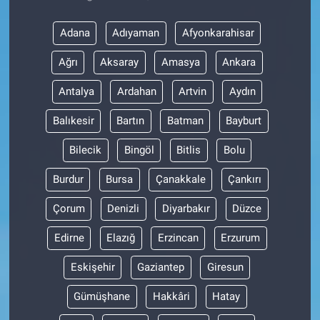
Adana
Adıyaman
Afyonkarahisar
Ağrı
Aksaray
Amasya
Ankara
Antalya
Ardahan
Artvin
Aydın
Balıkesir
Bartın
Batman
Bayburt
Bilecik
Bingöl
Bitlis
Bolu
Burdur
Bursa
Çanakkale
Çankırı
Çorum
Denizli
Diyarbakır
Düzce
Edirne
Elazığ
Erzincan
Erzurum
Eskişehir
Gaziantep
Giresun
Gümüşhane
Hakkâri
Hatay