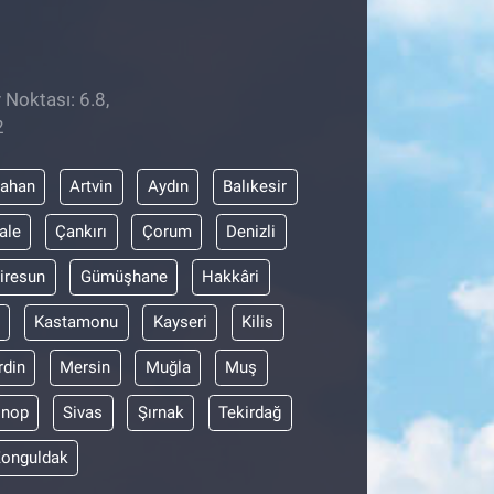
 Noktası: 6.8,
2
dahan
Artvin
Aydın
Balıkesir
ale
Çankırı
Çorum
Denizli
iresun
Gümüşhane
Hakkâri
Kastamonu
Kayseri
Kilis
din
Mersin
Muğla
Muş
inop
Sivas
Şırnak
Tekirdağ
onguldak