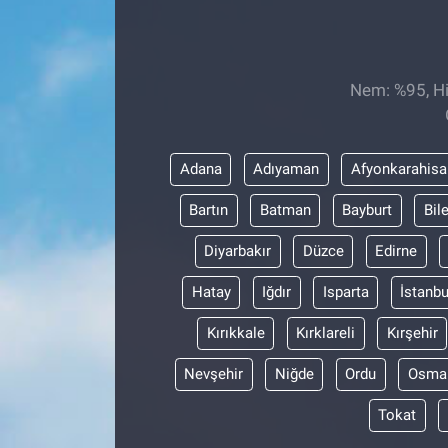
Sağlıklı Yaşam
Siyaset
Nem: %95, His
Spor
Adana
Adıyaman
Afyonkarahisa
Yaşam
Bartın
Batman
Bayburt
Bil
Diyarbakır
Düzce
Edirne
Hatay
Iğdır
Isparta
İstanbu
Kırıkkale
Kırklareli
Kırşehir
Nevşehir
Niğde
Ordu
Osma
Tokat