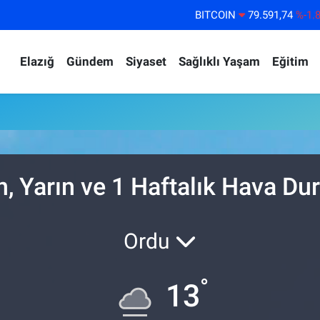
BITCOIN
79.591,74
%-1.
DOLAR
45,43620
%0.
Elazığ
Gündem
Siyaset
Sağlıklı Yaşam
Eğitim
EURO
53,38690
%0.
STERLİN
61,60380
%0.
G.ALTIN
6862,09000
%0.
BİST100
14.598,00
%
, Yarın ve 1 Haftalık Hava D
Ordu
°
13