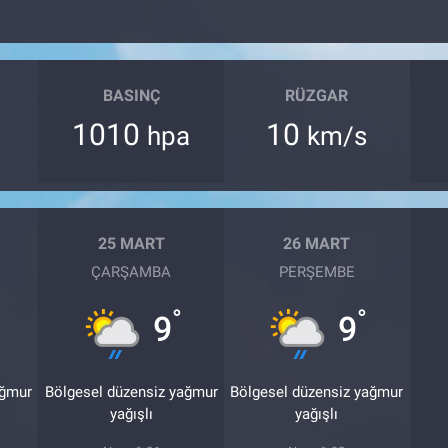
BASINÇ
RÜZGAR
1010
10
hpa
km/s
25 MART
26 MART
ÇARŞAMBA
PERŞEMBE
°
°
9
9
ağmur
Bölgesel düzensiz yağmur
Bölgesel düzensiz yağmur
yağışlı
yağışlı