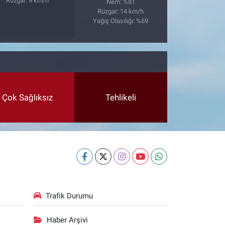
Rüzgar: 9 km/h
Nem: %81
Rüzgar: 14 km/h
Yağış Olasılığı: %69
Çok Sağlıksız
Tehlikeli
Trafik Durumu
Haber Arşivi