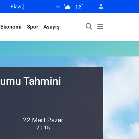
°
Elazığ
82
12
02
Ekonomi
Spor
Asayiş
19
18
19
0
urumu Tahmini
22 Mart Pazar
20:15