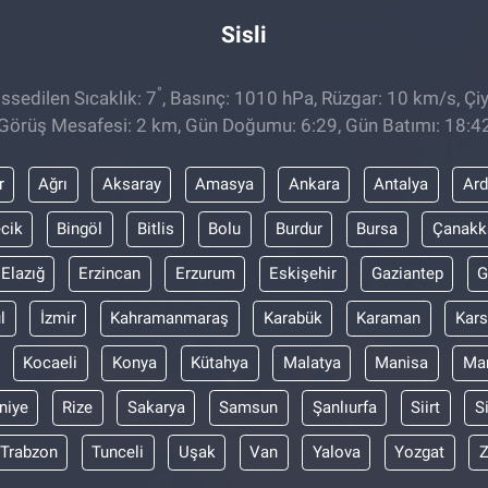
Sisli
°
sedilen Sıcaklık: 7
, Basınç: 1010 hPa, Rüzgar: 10 km/s, Çiy
Görüş Mesafesi: 2 km, Gün Doğumu: 6:29, Gün Batımı: 18:4
r
Ağrı
Aksaray
Amasya
Ankara
Antalya
Ar
ecik
Bingöl
Bitlis
Bolu
Burdur
Bursa
Çanakk
Elazığ
Erzincan
Erzurum
Eskişehir
Gaziantep
G
l
İzmir
Kahramanmaraş
Karabük
Karaman
Kars
Kocaeli
Konya
Kütahya
Malatya
Manisa
Mar
niye
Rize
Sakarya
Samsun
Şanlıurfa
Siirt
S
Trabzon
Tunceli
Uşak
Van
Yalova
Yozgat
Z