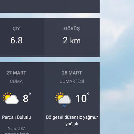
ÇIY
GÖRÜŞ
6.8
2
km
27 MART
28 MART
CUMA
CUMARTESI
°
°
8
10
Parçalı Bulutlu
Bölgesel düzensiz yağmur
yağışlı
Nem: %87