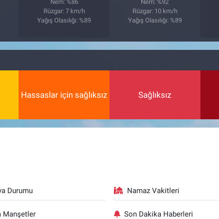
Nem: %86
Nem: %92
Rüzgar: 7 km/h
Rüzgar: 10 km/h
5
Yağış Olasılığı: %89
Yağış Olasılığı: %89
Hassaslar için sağlıksız
Sağlıksız
va Durumu
Namaz Vakitleri
 Manşetler
Son Dakika Haberleri