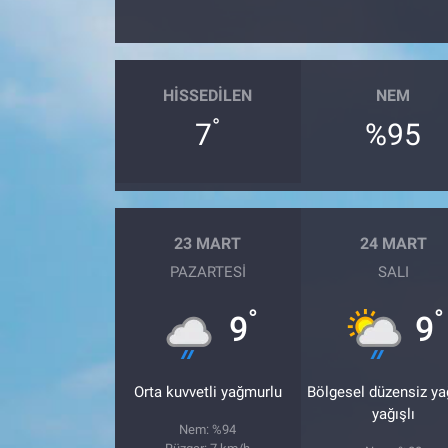
HISSEDILEN
NEM
°
7
%95
23 MART
24 MART
PAZARTESI
SALI
°
°
9
9
Orta kuvvetli yağmurlu
Bölgesel düzensiz y
yağışlı
Nem: %94