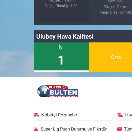
Rüzgar: 7 km/h
Nem: %88
Yağış Olasılığı: %89
Rüzgar: 7 km/h
Yağış Olasılığı: %8
Ulubey Hava Kalitesi
İyi
1
Orta
Nöbetçi Eczaneler
Ha
Süper Lig Puan Durumu ve Fikstür
Tüm