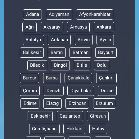
Adana
Adıyaman
Afyonkarahisar
Ağrı
Aksaray
Amasya
Ankara
Antalya
Ardahan
Artvin
Aydın
Balıkesir
Bartın
Batman
Bayburt
Bilecik
Bingöl
Bitlis
Bolu
Burdur
Bursa
Çanakkale
Çankırı
Çorum
Denizli
Diyarbakır
Düzce
Edirne
Elazığ
Erzincan
Erzurum
Eskişehir
Gaziantep
Giresun
Gümüşhane
Hakkâri
Hatay