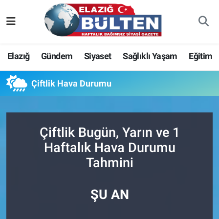
Asayiş
Nöbetçi Eczaneler
Elazığ
Gündem
Siyaset
Sağlıklı Yaşam
Eğitim
Bilim-Teknoloji
Hava Durumu
Çiftlik Hava Durumu
Eğitim
Namaz Vakitleri
Ekonomi
Trafik Durumu
Çiftlik Bugün, Yarın ve 1
Elazığ
Süper Lig Puan Durumu ve Fikstür
Haftalık Hava Durumu
Tahmini
Gündem
Tüm Manşetler
Kültür-Sanat
Son Dakika Haberleri
ŞU AN
Sağlık
Haber Arşivi