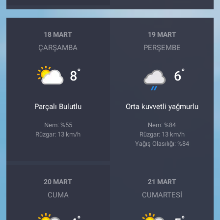
18 MART
19 MART
ÇARŞAMBA
PERŞEMBE
°
°
8
6
Parçalı Bulutlu
Orta kuvvetli yağmurlu
Nem: %55
Nem: %84
Rüzgar: 13 km/h
Rüzgar: 13 km/h
Yağış Olasılığı: %84
20 MART
21 MART
CUMA
CUMARTESI
°
°