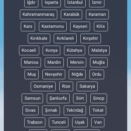
Iğdır
Isparta
İstanbul
İzmir
Kahramanmaraş
Karabük
Karaman
Kars
Kastamonu
Kayseri
Kilis
Kırıkkale
Kırklareli
Kırşehir
Kocaeli
Konya
Kütahya
Malatya
Manisa
Mardin
Mersin
Muğla
Muş
Nevşehir
Niğde
Ordu
Osmaniye
Rize
Sakarya
Samsun
Şanlıurfa
Siirt
Sinop
Sivas
Şırnak
Tekirdağ
Tokat
Trabzon
Tunceli
Uşak
Van