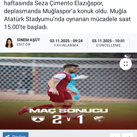
haftasında Seza Çimento Elazığspor,
deplasmanda Muğlaspor’a konuk oldu. Muğla
Sağlıklı Yaşam
Atatürk Stadyumu’nda oynanan mücadele saat
15.00’te başladı.
Siyaset
SINEM AŞÜT
03.11.2025 - 09:24
03.11.2025 - 10:01
Spor
EDITÖR
YAYINLANMA
GÜNCELLEME
G
Yaşam