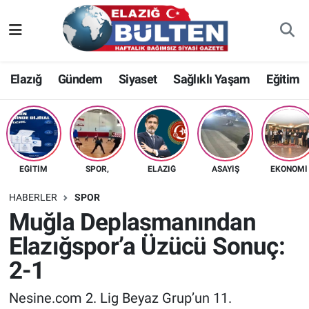
Asayiş
Nöbetçi Eczaneler
Elazığ
Gündem
Siyaset
Sağlıklı Yaşam
Eğitim
Bilim-Teknoloji
Hava Durumu
Eğitim
Namaz Vakitleri
Ekonomi
Trafik Durumu
EĞITIM
SPOR,
ELAZIĞ
ASAYIŞ
EKONOMI
Elazığ
Süper Lig Puan Durumu ve Fikstür
HABERLER
SPOR
Muğla Deplasmanından
Gündem
Tüm Manşetler
Elazığspor’a Üzücü Sonuç:
2-1
Kültür-Sanat
Son Dakika Haberleri
Nesine.com 2. Lig Beyaz Grup’un 11.
Sağlık
Haber Arşivi