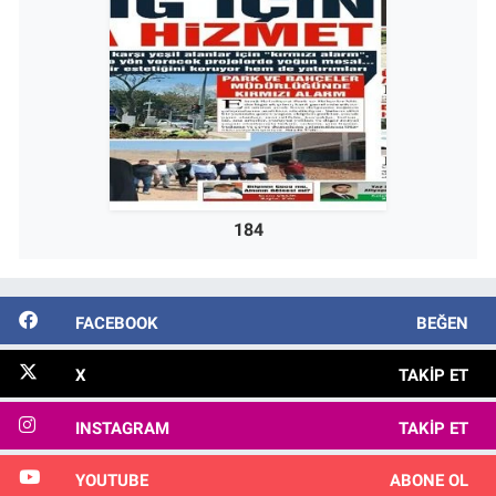
184
FACEBOOK
BEĞEN
X
TAKIP ET
INSTAGRAM
TAKIP ET
YOUTUBE
ABONE OL