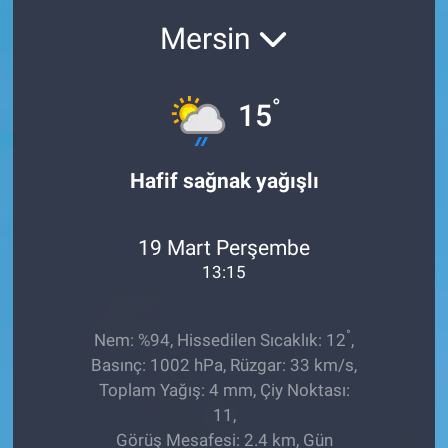
Mersin
Sağlıklı Yaşam
Siyaset
°
15
Spor
Hafif sağnak yağışlı
Yaşam
19 Mart Perşembe
13:15
°
Nem: %94, Hissedilen Sıcaklık: 12
,
Basınç: 1002 hPa, Rüzgar: 33 km/s,
Toplam Yağış: 4 mm, Çiy Noktası:
11,
Görüş Mesafesi: 2.4 km, Gün