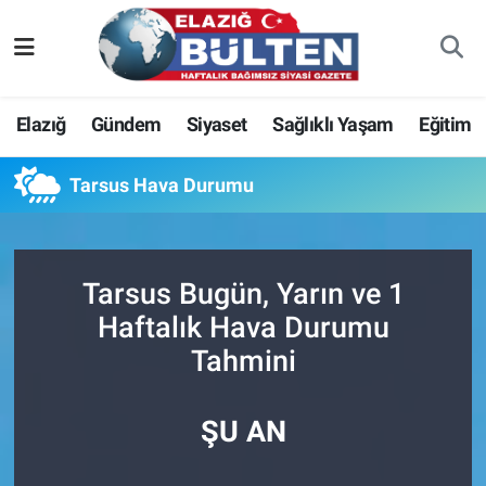
Asayiş
Nöbetçi Eczaneler
Elazığ
Gündem
Siyaset
Sağlıklı Yaşam
Eğitim
Bilim-Teknoloji
Hava Durumu
Tarsus Hava Durumu
Eğitim
Namaz Vakitleri
Ekonomi
Trafik Durumu
Tarsus Bugün, Yarın ve 1
Elazığ
Süper Lig Puan Durumu ve Fikstür
Haftalık Hava Durumu
Tahmini
Gündem
Tüm Manşetler
Kültür-Sanat
Son Dakika Haberleri
ŞU AN
Sağlık
Haber Arşivi