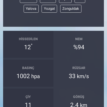
Yalova
Yozgat
Zonguldak
HISSEDILEN
NEM
°
12
%94
BASINÇ
RÜZGAR
1002
33
hpa
km/s
ÇIY
GÖRÜŞ
11
2.4
km