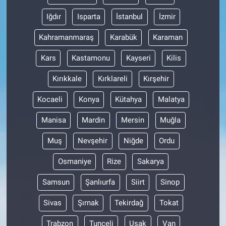
Iğdır
Isparta
İstanbul
İzmir
Kahramanmaraş
Karabük
Karaman
Kars
Kastamonu
Kayseri
Kilis
Kırıkkale
Kırklareli
Kırşehir
Kocaeli
Konya
Kütahya
Malatya
Manisa
Mardin
Mersin
Muğla
Muş
Nevşehir
Niğde
Ordu
Osmaniye
Rize
Sakarya
Samsun
Şanlıurfa
Siirt
Sinop
Sivas
Şırnak
Tekirdağ
Tokat
Trabzon
Tunceli
Uşak
Van