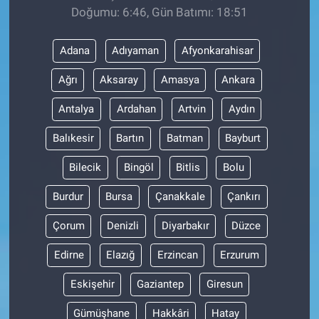
Doğumu: 6:46, Gün Batımı: 18:51
Adana
Adıyaman
Afyonkarahisar
Ağrı
Aksaray
Amasya
Ankara
Antalya
Ardahan
Artvin
Aydın
Balıkesir
Bartın
Batman
Bayburt
Bilecik
Bingöl
Bitlis
Bolu
Burdur
Bursa
Çanakkale
Çankırı
Çorum
Denizli
Diyarbakır
Düzce
Edirne
Elazığ
Erzincan
Erzurum
Eskişehir
Gaziantep
Giresun
Gümüşhane
Hakkâri
Hatay