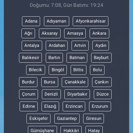
Doğumu: 7:08, Gün Batımı: 19:24
Adana
Adıyaman
Afyonkarahisar
Ağrı
Aksaray
Amasya
Ankara
Antalya
Ardahan
Artvin
Aydın
Balıkesir
Bartın
Batman
Bayburt
Bilecik
Bingöl
Bitlis
Bolu
Burdur
Bursa
Çanakkale
Çankırı
Çorum
Denizli
Diyarbakır
Düzce
Edirne
Elazığ
Erzincan
Erzurum
Eskişehir
Gaziantep
Giresun
Gümüşhane
Hakkâri
Hatay