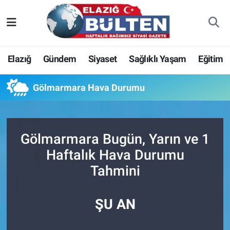
Asayiş
Nöbetçi Eczaneler
Elazığ
Gündem
Siyaset
Sağlıklı Yaşam
Eğitim
Bilim-Teknoloji
Hava Durumu
Gölmarmara Hava Durumu
Eğitim
Namaz Vakitleri
Ekonomi
Trafik Durumu
Gölmarmara Bugün, Yarın ve 1
Elazığ
Süper Lig Puan Durumu ve Fikstür
Haftalık Hava Durumu
Tahmini
Gündem
Tüm Manşetler
Kültür-Sanat
Son Dakika Haberleri
ŞU AN
Sağlık
Haber Arşivi