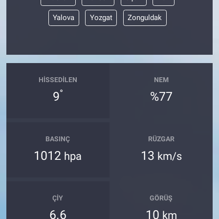
Yalova
Yozgat
Zonguldak
HISSEDILEN
NEM
°
9
%77
BASINÇ
RÜZGAR
1012
13
hpa
km/s
ÇIY
GÖRÜŞ
6.6
10
km