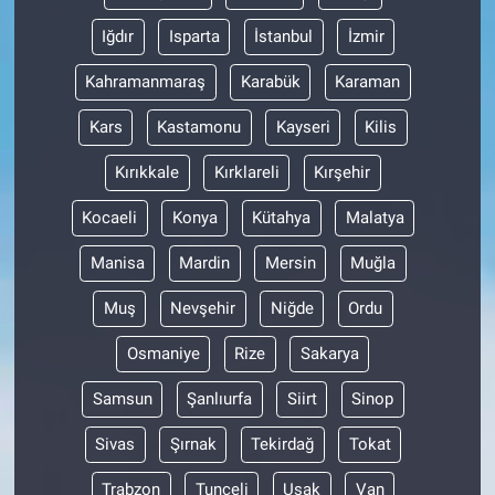
Iğdır
Isparta
İstanbul
İzmir
Kahramanmaraş
Karabük
Karaman
Kars
Kastamonu
Kayseri
Kilis
Kırıkkale
Kırklareli
Kırşehir
Kocaeli
Konya
Kütahya
Malatya
Manisa
Mardin
Mersin
Muğla
Muş
Nevşehir
Niğde
Ordu
Osmaniye
Rize
Sakarya
Samsun
Şanlıurfa
Siirt
Sinop
Sivas
Şırnak
Tekirdağ
Tokat
Trabzon
Tunceli
Uşak
Van