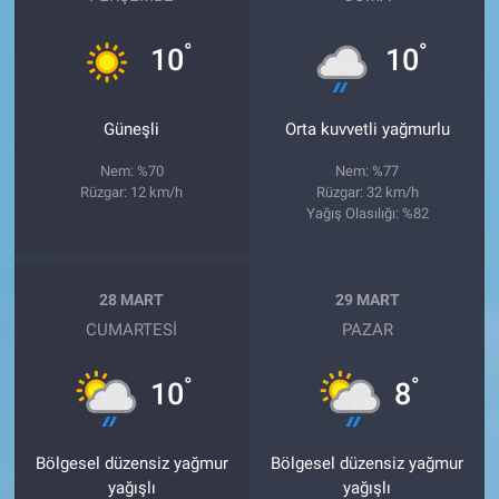
°
°
10
10
Güneşli
Orta kuvvetli yağmurlu
Nem: %70
Nem: %77
Rüzgar: 12 km/h
Rüzgar: 32 km/h
Yağış Olasılığı: %82
28 MART
29 MART
CUMARTESI
PAZAR
°
°
10
8
Bölgesel düzensiz yağmur
Bölgesel düzensiz yağmur
yağışlı
yağışlı