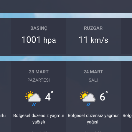
BASINÇ
RÜZGAR
1001
11
hpa
km/s
23 MART
24 MART
PAZARTESI
SALI
°
°
4
6
rlu
Bölgesel düzensiz yağmur
Bölgesel düzensiz yağmur
Bölg
yağışlı
yağışlı