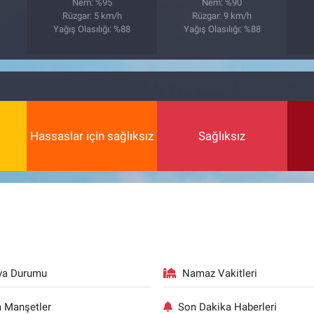
Nem: %95
Nem: %90
9
Rüzgar: 5 km/h
Rüzgar: 9 km/h
Yağış Olasılığı: %88
Yağış Olasılığı: %88
Hassaslar için sağlıksız
Sağlıksız
va Durumu
Namaz Vakitleri
 Manşetler
Son Dakika Haberleri