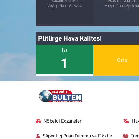
Rüzgar: 9 km/h
Rüzgar: 10 km/h
Yağış Olasılığı: %92
Yağış Olasılığı: %8
Pütürge Hava Kalitesi
İyi
1
Orta
Nöbetçi Eczaneler
Ha
Süper Lig Puan Durumu ve Fikstür
Tüm