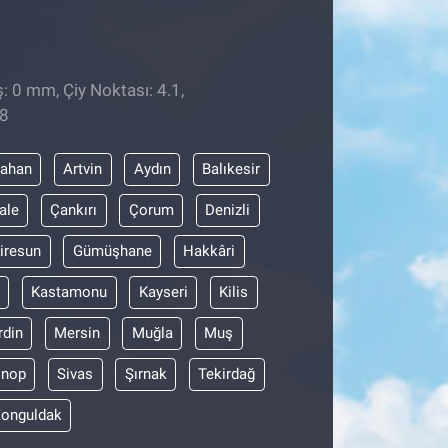
: 0 mm, Çiy Noktası: 4.1,
38
dahan
Artvin
Aydın
Balıkesir
ale
Çankırı
Çorum
Denizli
iresun
Gümüşhane
Hakkâri
Kastamonu
Kayseri
Kilis
din
Mersin
Muğla
Muş
inop
Sivas
Şırnak
Tekirdağ
onguldak