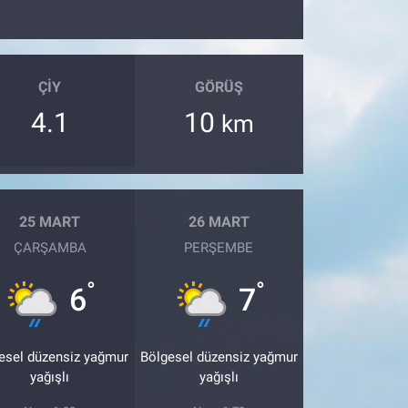
ÇIY
GÖRÜŞ
4.1
10
km
25 MART
26 MART
ÇARŞAMBA
PERŞEMBE
°
°
6
7
esel düzensiz yağmur
Bölgesel düzensiz yağmur
yağışlı
yağışlı