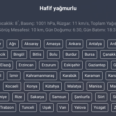
Hafif yağmurlu
°
caklık: 8
, Basınç: 1001 hPa, Rüzgar: 11 km/s, Toplam Yağış
örüş Mesafesi: 10 km, Gün Doğumu: 6:30, Gün Batımı: 18:
r
Ağrı
Aksaray
Amasya
Ankara
Antalya
Ar
ecik
Bingöl
Bitlis
Bolu
Burdur
Bursa
Çanakk
Elazığ
Erzincan
Erzurum
Eskişehir
Gaziantep
G
l
İzmir
Kahramanmaraş
Karabük
Karaman
Kars
Kocaeli
Konya
Kütahya
Malatya
Manisa
Mar
niye
Rize
Sakarya
Samsun
Şanlıurfa
Siirt
S
Trabzon
Tunceli
Uşak
Van
Yalova
Yozgat
Z