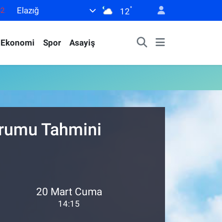
°
Elazığ
82
12
02
Ekonomi
Spor
Asayiş
19
18
19
0
urumu Tahmini
20 Mart Cuma
14:15