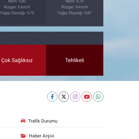
Nem: %80
Nem: %79
Rüzgar: 6 km/h
Rüzgar: 9 km/h
Yağış Olasılığı: %75
Yağış Olasılığı: %87
Çok Sağlıksız
Tehlikeli
Trafik Durumu
Haber Arşivi