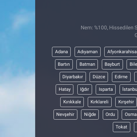
Sağlıklı Yaşam
Siyaset
Nem: %100, Hissedilen Sı
G
Spor
Adana
Adıyaman
Afyonkarahisa
Yaşam
Bartın
Batman
Bayburt
Bil
Diyarbakır
Düzce
Edirne
Hatay
Iğdır
Isparta
İstanbu
Kırıkkale
Kırklareli
Kırşehir
Nevşehir
Niğde
Ordu
Osma
Tokat