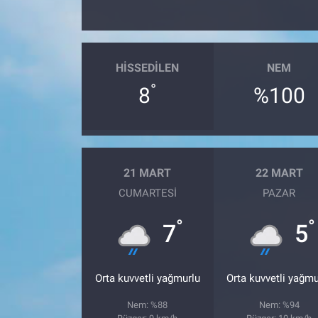
HISSEDILEN
NEM
°
8
%100
21 MART
22 MART
CUMARTESI
PAZAR
°
°
7
5
Orta kuvvetli yağmurlu
Orta kuvvetli yağmu
Nem: %88
Nem: %94