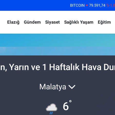
BITCOIN
79.591,74
%-1.
DOLAR
45,43620
%0.
Elazığ
Gündem
Siyaset
Sağlıklı Yaşam
Eğitim
EURO
53,38690
%0.
STERLİN
61,60380
%0.
G.ALTIN
6862,09000
%0.
BİST100
14.598,00
%
n, Yarın ve 1 Haftalık Hava D
Malatya
°
6