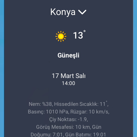
Konya
Sağlıklı Yaşam
Siyaset
°
13
Spor
Güneşli
Yaşam
17 Mart Salı
14:00
°
Nem: %38, Hissedilen Sıcaklık: 11
,
Basınç: 1010 hPa, Rüzgar: 10 km/s,
Çiy Noktası: -1.9,
Görüş Mesafesi: 10 km, Gün
Doğumu: 7:01, Gün Batımı: 19:01