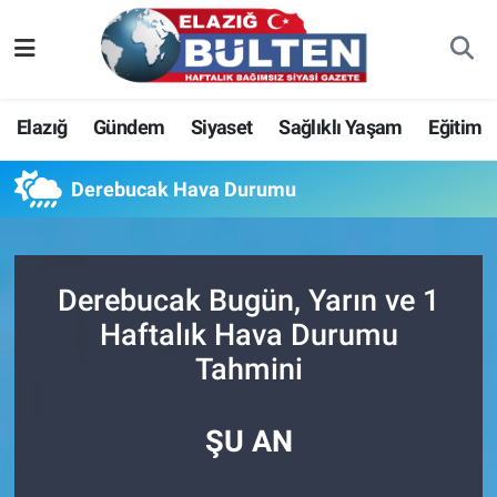
Asayiş
Nöbetçi Eczaneler
Elazığ
Gündem
Siyaset
Sağlıklı Yaşam
Eğitim
Bilim-Teknoloji
Hava Durumu
Derebucak Hava Durumu
Eğitim
Namaz Vakitleri
Ekonomi
Trafik Durumu
Derebucak Bugün, Yarın ve 1
Elazığ
Süper Lig Puan Durumu ve Fikstür
Haftalık Hava Durumu
Tahmini
Gündem
Tüm Manşetler
Kültür-Sanat
Son Dakika Haberleri
ŞU AN
Sağlık
Haber Arşivi