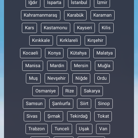
Iğdır
Isparta
İstanbul
İzmir
Kahramanmaraş
Karabük
Karaman
Kars
Kastamonu
Kayseri
Kilis
Kırıkkale
Kırklareli
Kırşehir
Kocaeli
Konya
Kütahya
Malatya
Manisa
Mardin
Mersin
Muğla
Muş
Nevşehir
Niğde
Ordu
Osmaniye
Rize
Sakarya
Samsun
Şanlıurfa
Siirt
Sinop
Sivas
Şırnak
Tekirdağ
Tokat
Trabzon
Tunceli
Uşak
Van