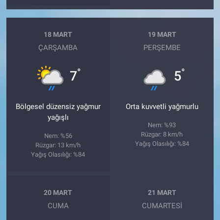
18 MART
19 MART
ÇARŞAMBA
PERŞEMBE
°
°
7
5
Bölgesel düzensiz yağmur
Orta kuvvetli yağmurlu
yağışlı
Nem: %93
Rüzgar: 8 km/h
Nem: %56
Yağış Olasılığı: %84
Rüzgar: 13 km/h
Yağış Olasılığı: %84
20 MART
21 MART
CUMA
CUMARTESI