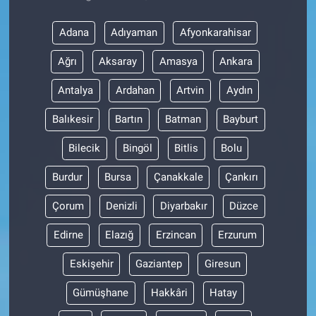
Adana
Adıyaman
Afyonkarahisar
Ağrı
Aksaray
Amasya
Ankara
Antalya
Ardahan
Artvin
Aydın
Balıkesir
Bartın
Batman
Bayburt
Bilecik
Bingöl
Bitlis
Bolu
Burdur
Bursa
Çanakkale
Çankırı
Çorum
Denizli
Diyarbakır
Düzce
Edirne
Elazığ
Erzincan
Erzurum
Eskişehir
Gaziantep
Giresun
Gümüşhane
Hakkâri
Hatay