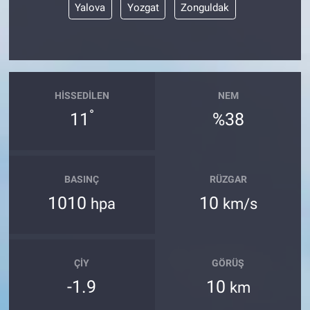
Yalova
Yozgat
Zonguldak
HISSEDILEN
NEM
°
11
%38
BASINÇ
RÜZGAR
1010
10
hpa
km/s
ÇIY
GÖRÜŞ
-1.9
10
km