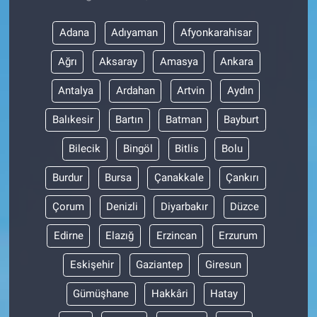
Adana
Adıyaman
Afyonkarahisar
Ağrı
Aksaray
Amasya
Ankara
Antalya
Ardahan
Artvin
Aydın
Balıkesir
Bartın
Batman
Bayburt
Bilecik
Bingöl
Bitlis
Bolu
Burdur
Bursa
Çanakkale
Çankırı
Çorum
Denizli
Diyarbakır
Düzce
Edirne
Elazığ
Erzincan
Erzurum
Eskişehir
Gaziantep
Giresun
Gümüşhane
Hakkâri
Hatay