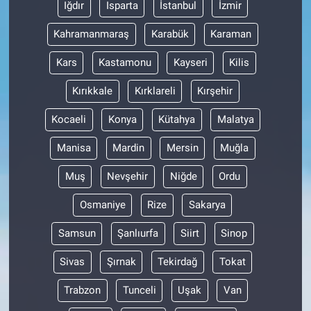
Iğdır
Isparta
İstanbul
İzmir
Kahramanmaraş
Karabük
Karaman
Kars
Kastamonu
Kayseri
Kilis
Kırıkkale
Kırklareli
Kırşehir
Kocaeli
Konya
Kütahya
Malatya
Manisa
Mardin
Mersin
Muğla
Muş
Nevşehir
Niğde
Ordu
Osmaniye
Rize
Sakarya
Samsun
Şanlıurfa
Siirt
Sinop
Sivas
Şırnak
Tekirdağ
Tokat
Trabzon
Tunceli
Uşak
Van