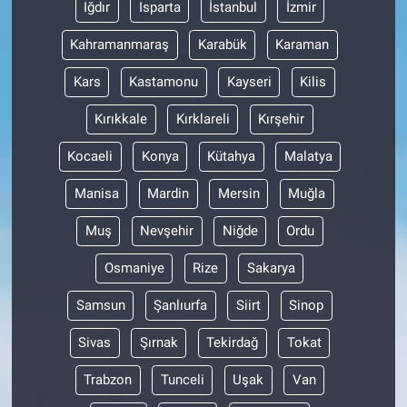
Iğdır
Isparta
İstanbul
İzmir
Kahramanmaraş
Karabük
Karaman
Kars
Kastamonu
Kayseri
Kilis
Kırıkkale
Kırklareli
Kırşehir
Kocaeli
Konya
Kütahya
Malatya
Manisa
Mardin
Mersin
Muğla
Muş
Nevşehir
Niğde
Ordu
Osmaniye
Rize
Sakarya
Samsun
Şanlıurfa
Siirt
Sinop
Sivas
Şırnak
Tekirdağ
Tokat
Trabzon
Tunceli
Uşak
Van