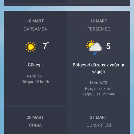
18 MART
19 MART
ÇARŞAMBA
PERŞEMBE
°
°
7
5
Güneşli
Bölgesel düzensiz yağmur
yağışlı
Nem: %61
Rüzgar: 15 km/h
Nem: %73
Rüzgar: 37 km/h
Yağış Olasılığı: %86
20 MART
21 MART
CUMA
CUMARTESI