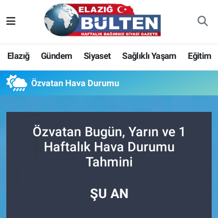
Asayiş
Nöbetçi Eczaneler
Elazığ
Gündem
Siyaset
Sağlıklı Yaşam
Eğitim
Bilim-Teknoloji
Hava Durumu
Özvatan Hava Durumu
Eğitim
Namaz Vakitleri
Ekonomi
Trafik Durumu
Özvatan Bugün, Yarın ve 1
Elazığ
Süper Lig Puan Durumu ve Fikstür
Haftalık Hava Durumu
Tahmini
Gündem
Tüm Manşetler
Kültür-Sanat
Son Dakika Haberleri
ŞU AN
Sağlık
Haber Arşivi