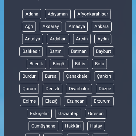
Adana
Adıyaman
Afyonkarahisar
Ağrı
Aksaray
Amasya
Ankara
Antalya
Ardahan
Artvin
Aydın
Balıkesir
Bartın
Batman
Bayburt
Bilecik
Bingöl
Bitlis
Bolu
Burdur
Bursa
Çanakkale
Çankırı
Çorum
Denizli
Diyarbakır
Düzce
Edirne
Elazığ
Erzincan
Erzurum
Eskişehir
Gaziantep
Giresun
Gümüşhane
Hakkâri
Hatay