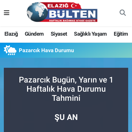
Asayiş
Nöbetçi Eczaneler
Elazığ
Gündem
Siyaset
Sağlıklı Yaşam
Eğitim
Bilim-Teknoloji
Hava Durumu
Pazarcık Hava Durumu
Eğitim
Namaz Vakitleri
Ekonomi
Trafik Durumu
Pazarcık Bugün, Yarın ve 1
Elazığ
Süper Lig Puan Durumu ve Fikstür
Haftalık Hava Durumu
Tahmini
Gündem
Tüm Manşetler
Kültür-Sanat
Son Dakika Haberleri
ŞU AN
Sağlık
Haber Arşivi