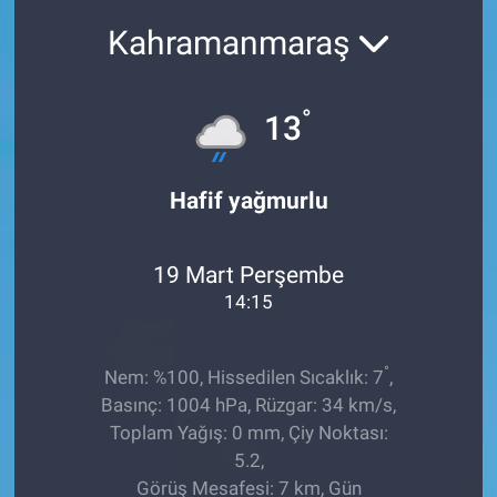
Kahramanmaraş
Sağlıklı Yaşam
Siyaset
°
13
Spor
Hafif yağmurlu
Yaşam
19 Mart Perşembe
14:15
°
Nem: %100, Hissedilen Sıcaklık: 7
,
Basınç: 1004 hPa, Rüzgar: 34 km/s,
Toplam Yağış: 0 mm, Çiy Noktası:
5.2,
Görüş Mesafesi: 7 km, Gün