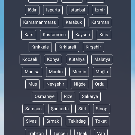
Iğdır
Isparta
İstanbul
İzmir
Kahramanmaraş
Karabük
Karaman
Kars
Kastamonu
Kayseri
Kilis
Kırıkkale
Kırklareli
Kırşehir
Kocaeli
Konya
Kütahya
Malatya
Manisa
Mardin
Mersin
Muğla
Muş
Nevşehir
Niğde
Ordu
Osmaniye
Rize
Sakarya
Samsun
Şanlıurfa
Siirt
Sinop
Sivas
Şırnak
Tekirdağ
Tokat
Trabzon
Tunceli
Uşak
Van