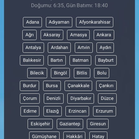
Doğumu: 6:35, Gün Batımı: 18:40
Adana
Adıyaman
Afyonkarahisar
Ağrı
Aksaray
Amasya
Ankara
Antalya
Ardahan
Artvin
Aydın
Balıkesir
Bartın
Batman
Bayburt
Bilecik
Bingöl
Bitlis
Bolu
Burdur
Bursa
Çanakkale
Çankırı
Çorum
Denizli
Diyarbakır
Düzce
Edirne
Elazığ
Erzincan
Erzurum
Eskişehir
Gaziantep
Giresun
Gümüşhane
Hakkâri
Hatay