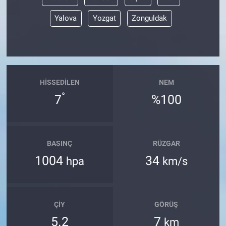
Yalova
Yozgat
Zonguldak
HISSEDILEN
NEM
°
7
%100
BASINÇ
RÜZGAR
1004
34
hpa
km/s
ÇIY
GÖRÜŞ
5.2
7
km