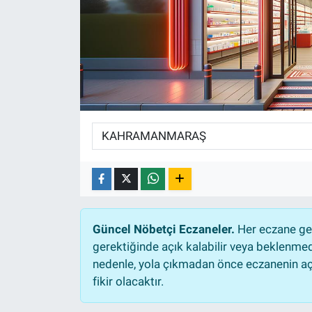
Sağlıklı Yaşam
Siyaset
Spor
Yaşam
Güncel Nöbetçi Eczaneler.
Her eczane gec
gerektiğinde açık kalabilir veya beklenme
nedenle, yola çıkmadan önce eczanenin açık
fikir olacaktır.