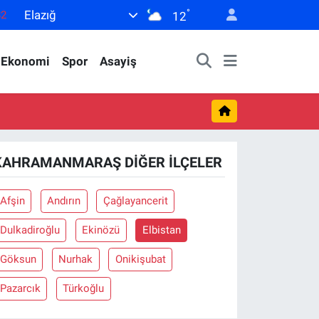
°
Elazığ
82
12
02
Ekonomi
Spor
Asayiş
19
18
19
0
KAHRAMANMARAŞ DIĞER İLÇELER
Afşin
Andırın
Çağlayancerit
Dulkadiroğlu
Ekinözü
Elbistan
Göksun
Nurhak
Onikişubat
Pazarcık
Türkoğlu