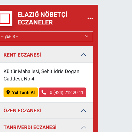
ELAZIĞ NÖBETÇI
ECZANELER
KENT ECZANESİ
Kültür Mahallesi, Şehit İdris Dogan
Caddesi, No:4
Yol Tarifi Al
0 (424) 212 20 11
ÖZEN ECZANESİ
TANRIVERDI ECZANESİ