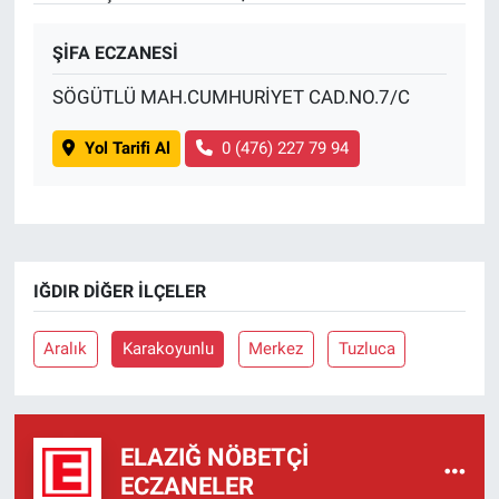
ŞİFA ECZANESİ
SÖGÜTLÜ MAH.CUMHURİYET CAD.NO.7/C
Yol Tarifi Al
0 (476) 227 79 94
IĞDIR DIĞER İLÇELER
Aralık
Karakoyunlu
Merkez
Tuzluca
ELAZIĞ NÖBETÇI
ECZANELER