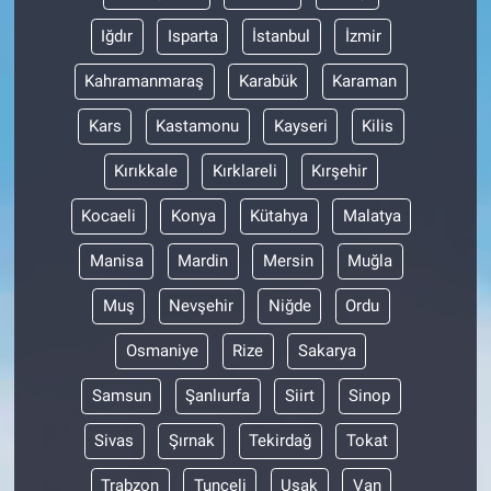
Iğdır
Isparta
İstanbul
İzmir
Kahramanmaraş
Karabük
Karaman
Kars
Kastamonu
Kayseri
Kilis
Kırıkkale
Kırklareli
Kırşehir
Kocaeli
Konya
Kütahya
Malatya
Manisa
Mardin
Mersin
Muğla
Muş
Nevşehir
Niğde
Ordu
Osmaniye
Rize
Sakarya
Samsun
Şanlıurfa
Siirt
Sinop
Sivas
Şırnak
Tekirdağ
Tokat
Trabzon
Tunceli
Uşak
Van