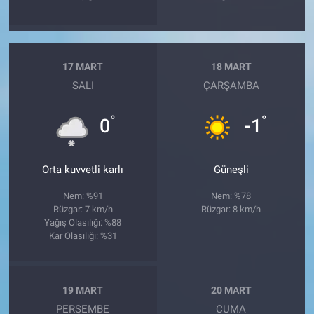
17 MART
18 MART
SALI
ÇARŞAMBA
°
°
0
-1
Orta kuvvetli karlı
Güneşli
Nem: %91
Nem: %78
Rüzgar: 7 km/h
Rüzgar: 8 km/h
Yağış Olasılığı: %88
Kar Olasılığı: %31
19 MART
20 MART
PERŞEMBE
CUMA