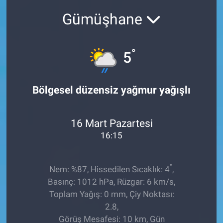
Gümüşhane
Sağlıklı Yaşam
Siyaset
°
5
Spor
Bölgesel düzensiz yağmur yağışlı
Yaşam
16 Mart Pazartesi
16:15
°
Nem: %87, Hissedilen Sıcaklık: 4
,
Basınç: 1012 hPa, Rüzgar: 6 km/s,
Toplam Yağış: 0 mm, Çiy Noktası:
2.8,
Görüş Mesafesi: 10 km, Gün