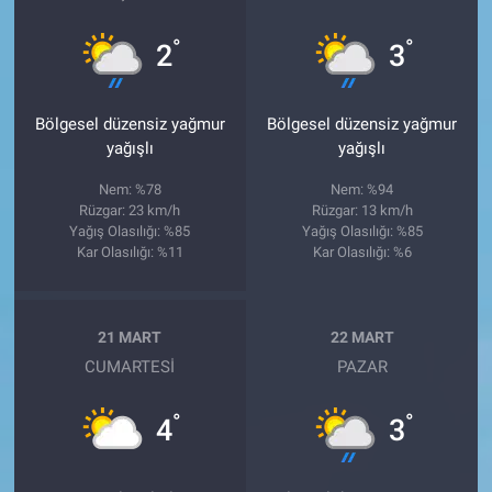
°
°
2
3
Bölgesel düzensiz yağmur
Bölgesel düzensiz yağmur
yağışlı
yağışlı
Nem: %78
Nem: %94
Rüzgar: 23 km/h
Rüzgar: 13 km/h
Yağış Olasılığı: %85
Yağış Olasılığı: %85
Kar Olasılığı: %11
Kar Olasılığı: %6
21 MART
22 MART
CUMARTESI
PAZAR
°
°
4
3