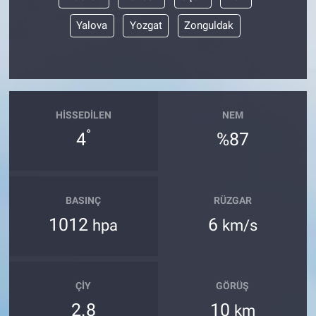
Yalova
Yozgat
Zonguldak
HISSEDILEN
NEM
°
4
%87
BASINÇ
RÜZGAR
1012
6
hpa
km/s
ÇIY
GÖRÜŞ
2.8
10
km