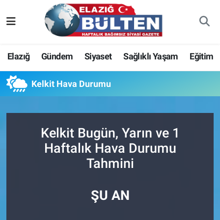
Asayiş
Nöbetçi Eczaneler
Elazığ
Gündem
Siyaset
Sağlıklı Yaşam
Eğitim
Bilim-Teknoloji
Hava Durumu
Kelkit Hava Durumu
Eğitim
Namaz Vakitleri
Ekonomi
Trafik Durumu
Kelkit Bugün, Yarın ve 1
Elazığ
Süper Lig Puan Durumu ve Fikstür
Haftalık Hava Durumu
Tahmini
Gündem
Tüm Manşetler
Kültür-Sanat
Son Dakika Haberleri
ŞU AN
Sağlık
Haber Arşivi