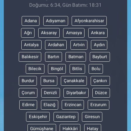
Doğumu: 6:34, Gün Batımı: 18:31
Adana
Adıyaman
Afyonkarahisar
Ağrı
Aksaray
Amasya
Ankara
Antalya
Ardahan
Artvin
Aydın
Balıkesir
Bartın
Batman
Bayburt
Bilecik
Bingöl
Bitlis
Bolu
Burdur
Bursa
Çanakkale
Çankırı
Çorum
Denizli
Diyarbakır
Düzce
Edirne
Elazığ
Erzincan
Erzurum
Eskişehir
Gaziantep
Giresun
Gümüşhane
Hakkâri
Hatay