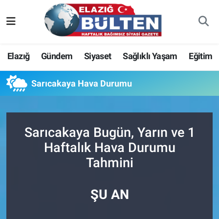
Asayiş
Nöbetçi Eczaneler
Elazığ
Gündem
Siyaset
Sağlıklı Yaşam
Eğitim
Bilim-Teknoloji
Hava Durumu
Sarıcakaya Hava Durumu
Eğitim
Namaz Vakitleri
Ekonomi
Trafik Durumu
Sarıcakaya Bugün, Yarın ve 1
Elazığ
Süper Lig Puan Durumu ve Fikstür
Haftalık Hava Durumu
Tahmini
Gündem
Tüm Manşetler
Kültür-Sanat
Son Dakika Haberleri
ŞU AN
Sağlık
Haber Arşivi