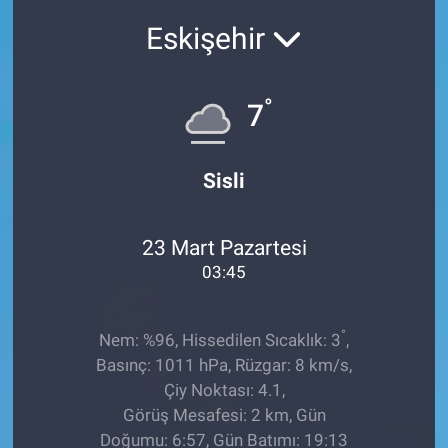
Eskişehir
Sağlıklı Yaşam
Siyaset
°
7
Spor
Sisli
Yaşam
23 Mart Pazartesi
03:45
°
Nem: %96, Hissedilen Sıcaklık: 3
,
Basınç: 1011 hPa, Rüzgar: 8 km/s,
Çiy Noktası: 4.1,
Görüş Mesafesi: 2 km, Gün
Doğumu: 6:57, Gün Batımı: 19:13