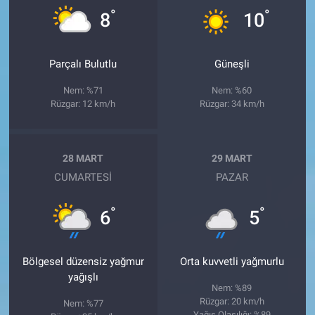
°
°
8
10
Parçalı Bulutlu
Güneşli
Nem: %71
Nem: %60
Rüzgar: 12 km/h
Rüzgar: 34 km/h
28 MART
29 MART
CUMARTESI
PAZAR
°
°
6
5
Bölgesel düzensiz yağmur
Orta kuvvetli yağmurlu
yağışlı
Nem: %89
Rüzgar: 20 km/h
Nem: %77
Yağış Olasılığı: %89