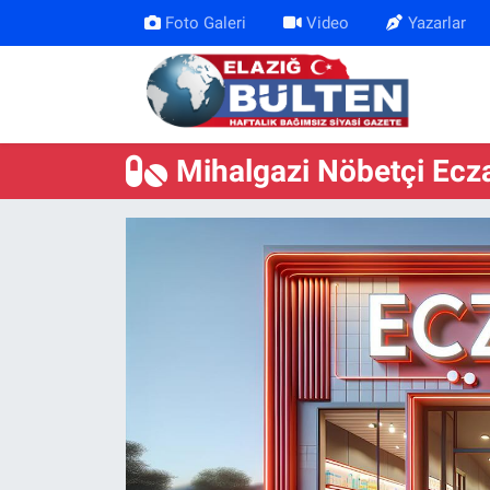
Foto Galeri
Video
Yazarlar
Asayiş
Nöbetçi Eczaneler
Bilim-Teknoloji
Hava Durumu
Mihalgazi Nöbetçi Ecz
Eğitim
Namaz Vakitleri
Ekonomi
Trafik Durumu
Elazığ
Süper Lig Puan Durumu ve Fikstür
Gündem
Tüm Manşetler
Kültür-Sanat
Son Dakika Haberleri
Sağlık
Haber Arşivi