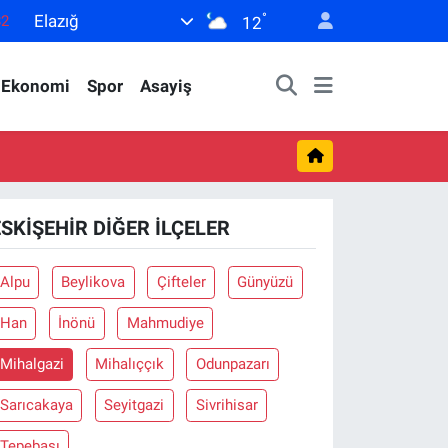
°
Elazığ
82
12
02
Ekonomi
Spor
Asayiş
19
18
19
0
ESKIŞEHIR DIĞER İLÇELER
Alpu
Beylikova
Çifteler
Günyüzü
Han
İnönü
Mahmudiye
Mihalgazi
Mihalıççık
Odunpazarı
Sarıcakaya
Seyitgazi
Sivrihisar
Tepebaşı