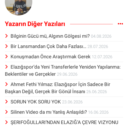
Yazarın Diğer Yazıları
Bilginin Gücü mü, Algının Gölgesi mi?
04.08.2026
Bir Lansmandan Çok Daha Fazlası…
28.07.2026
Konuşmadan Önce Araştırmak Gerek
12.07.2026
Elazığspor’da Yeni Transferlerle Yeniden Yapılanma:
Beklentiler ve Gerçekler
29.06.2026
Ahmet Fethi Yılmaz: Elazığspor İçin Sadece Bir
Başkan Değil, Gerçek Bir Gönül İnsanı
26.06.2026
SORUN YOK SORU YOK
23.06.2026
Silinen Video da mı Yanlış Anlaşıldı?
16.06.2026
ŞERIFOĞULLARI’NDAN ELAZIĞ’A ÇEVRE VIZYONU