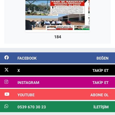
184
FACEBOOK
BEĞEN
X
TAKIP ET
INSTAGRAM
TAKIP ET
YOUTUBE
ABONE OL
0539 670 30 23
İLETIŞIM