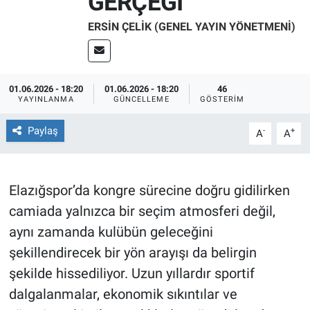
GERÇEĞI
Sağlıklı Yaşam
ERSIN ÇELIK (GENEL YAYIN YÖNETMENI)
Siyaset
01.06.2026 - 18:20
01.06.2026 - 18:20
46
Spor
YAYINLANMA
GÜNCELLEME
GÖSTERIM
Yaşam
Paylaş
-
+
A
A
Elazığspor’da kongre sürecine doğru gidilirken
camiada yalnızca bir seçim atmosferi değil,
aynı zamanda kulübün geleceğini
şekillendirecek bir yön arayışı da belirgin
şekilde hissediliyor. Uzun yıllardır sportif
dalgalanmalar, ekonomik sıkıntılar ve