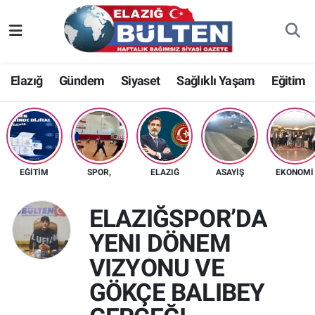
Asayiş
Nöbetçi Eczaneler
Elazığ
Gündem
Siyaset
Sağlıklı Yaşam
Eğitim
Bilim-Teknoloji
Hava Durumu
Eğitim
Namaz Vakitleri
Ekonomi
Trafik Durumu
EĞITIM
SPOR,
ELAZIĞ
ASAYIŞ
EKONOMI
Elazığ
Süper Lig Puan Durumu ve Fikstür
ELAZIĞSPOR’DA
Gündem
Tüm Manşetler
YENI DÖNEM
VIZYONU VE
Kültür-Sanat
Son Dakika Haberleri
GÖKÇE BALIBEY
Sağlık
Haber Arşivi