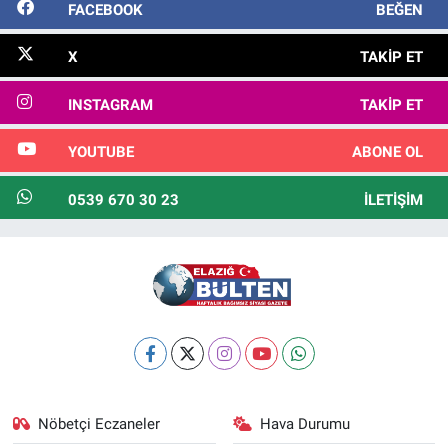
FACEBOOK
BEĞEN
X
TAKIP ET
INSTAGRAM
TAKIP ET
YOUTUBE
ABONE OL
0539 670 30 23
İLETIŞIM
Nöbetçi Eczaneler
Hava Durumu