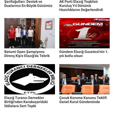
Şerifoğulları: Destek ve
AK Parti Elazığ Teşkilatı
Dualarınız En Büyük Gücümüz
Kuruluş Yıl Dönümü
Hazırlıklarını Değerlendirdi
Batumi Open Şampiyonu
Gündem Elazığ Gazetesi'nin 1.
Direnç Kip'e Elazığ'da Tebrik
yılı kutlu olsun
Elazığ Turancı Dernekler
Çocuk Koruma Kanunu Teklifi
Birliği'nden Karakoçan'daki
Genel Kurul Gündeminde
İddialara Sert Tepki