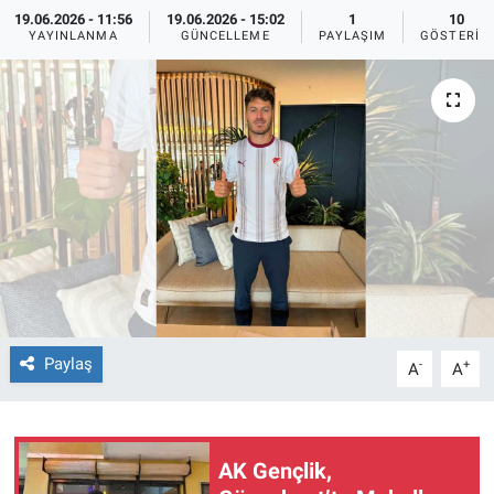
19.06.2026 - 11:56
19.06.2026 - 15:02
1
10
Sağlıklı Yaşam
YAYINLANMA
GÜNCELLEME
PAYLAŞIM
GÖSTERIM
Siyaset
Spor
Yaşam
Paylaş
-
+
A
A
AK Gençlik,