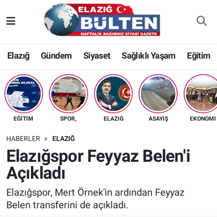
Asayiş
Nöbetçi Eczaneler
Elazığ
Gündem
Siyaset
Sağlıklı Yaşam
Eğitim
Bilim-Teknoloji
Hava Durumu
Eğitim
Namaz Vakitleri
Ekonomi
Trafik Durumu
EĞITIM
SPOR,
ELAZIĞ
ASAYIŞ
EKONOMI
Elazığ
Süper Lig Puan Durumu ve Fikstür
HABERLER
ELAZIĞ
Elazığspor Feyyaz Belen'i
Gündem
Tüm Manşetler
Açıkladı
Kültür-Sanat
Son Dakika Haberleri
Elazığspor, Mert Örnek'in ardından Feyyaz
Belen transferini de açıkladı.
Sağlık
Haber Arşivi