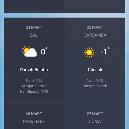
24 MART
25 MART
SALI
ÇARŞAMBA
°
°
0
-1
Parçalı Bulutlu
Güneşli
Nem: %92
Nem: %75
Rüzgar: 7 km/h
Rüzgar: 8 km/h
Kar Olasılığı: %10
26 MART
27 MART
PERŞEMBE
CUMA