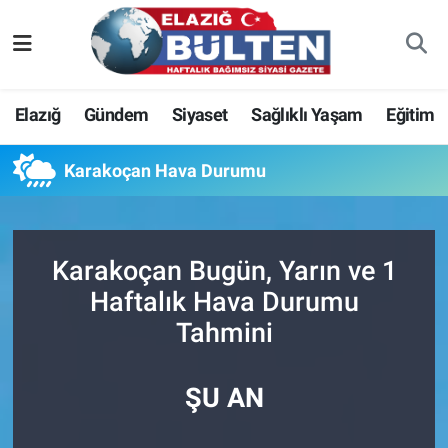
Asayiş
Nöbetçi Eczaneler
Elazığ
Gündem
Siyaset
Sağlıklı Yaşam
Eğitim
Bilim-Teknoloji
Hava Durumu
Karakoçan Hava Durumu
Eğitim
Namaz Vakitleri
Ekonomi
Trafik Durumu
Karakoçan Bugün, Yarın ve 1
Elazığ
Süper Lig Puan Durumu ve Fikstür
Haftalık Hava Durumu
Tahmini
Gündem
Tüm Manşetler
Kültür-Sanat
Son Dakika Haberleri
ŞU AN
Sağlık
Haber Arşivi