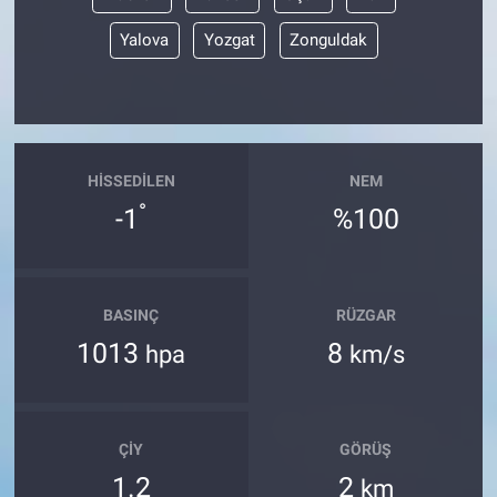
Yalova
Yozgat
Zonguldak
HISSEDILEN
NEM
°
-1
%100
BASINÇ
RÜZGAR
1013
8
hpa
km/s
ÇIY
GÖRÜŞ
1.2
2
km