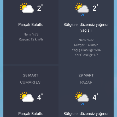
°
°
2
2
Parçalı Bulutlu
Bölgesel düzensiz yağmur
yağışlı
Nem: %78
Rüzgar: 12 km/h
Nem: %92
Rüzgar: 14 km/h
Yağış Olasılığı: %84
Kar Olasılığı: %7
28 MART
29 MART
CUMARTESI
PAZAR
°
°
4
4
Parçalı Bulutlu
Bölgesel düzensiz yağmur