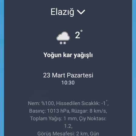
Elazığ
Sağlıklı Yaşam
Siyaset
°
2
Spor
Yoğun kar yağışlı
Yaşam
23 Mart Pazartesi
10:30
°
Nem: %100, Hissedilen Sıcaklık: -1
,
Basınç: 1013 hPa, Rüzgar: 8 km/s,
Toplam Yağış: 1 mm, Çiy Noktası:
1.2,
Görüş Mesafesi: 2 km, Gün