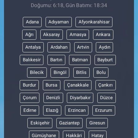
Doğumu: 6:18, Gün Batımı: 18:34
Adana
Adıyaman
Afyonkarahisar
Ağrı
Aksaray
Amasya
Ankara
Antalya
Ardahan
Artvin
Aydın
Balıkesir
Bartın
Batman
Bayburt
Bilecik
Bingöl
Bitlis
Bolu
Burdur
Bursa
Çanakkale
Çankırı
Çorum
Denizli
Diyarbakır
Düzce
Edirne
Elazığ
Erzincan
Erzurum
Eskişehir
Gaziantep
Giresun
Gümüşhane
Hakkâri
Hatay