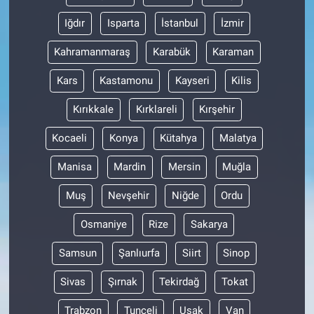
Iğdır
Isparta
İstanbul
İzmir
Kahramanmaraş
Karabük
Karaman
Kars
Kastamonu
Kayseri
Kilis
Kırıkkale
Kırklareli
Kırşehir
Kocaeli
Konya
Kütahya
Malatya
Manisa
Mardin
Mersin
Muğla
Muş
Nevşehir
Niğde
Ordu
Osmaniye
Rize
Sakarya
Samsun
Şanlıurfa
Siirt
Sinop
Sivas
Şırnak
Tekirdağ
Tokat
Trabzon
Tunceli
Uşak
Van