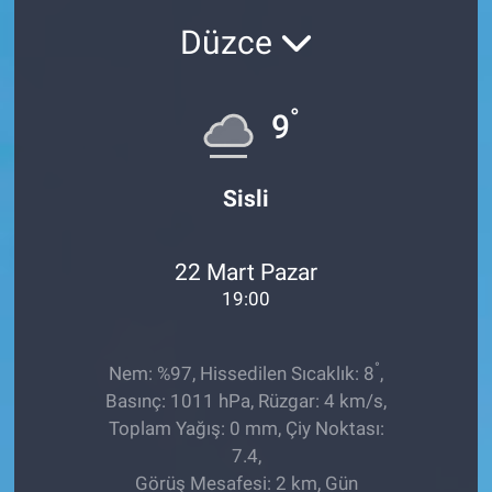
Düzce
Sağlıklı Yaşam
Siyaset
°
9
Spor
Sisli
Yaşam
22 Mart Pazar
19:00
°
Nem: %97, Hissedilen Sıcaklık: 8
,
Basınç: 1011 hPa, Rüzgar: 4 km/s,
Toplam Yağış: 0 mm, Çiy Noktası:
7.4,
Görüş Mesafesi: 2 km, Gün