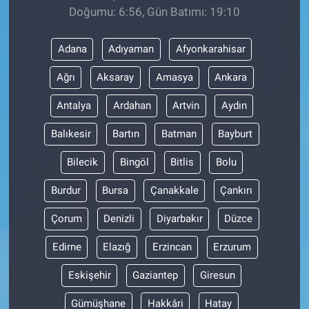
Doğumu: 6:56, Gün Batımı: 19:10
Adana
Adıyaman
Afyonkarahisar
Ağrı
Aksaray
Amasya
Ankara
Antalya
Ardahan
Artvin
Aydın
Balıkesir
Bartın
Batman
Bayburt
Bilecik
Bingöl
Bitlis
Bolu
Burdur
Bursa
Çanakkale
Çankırı
Çorum
Denizli
Diyarbakır
Düzce
Edirne
Elazığ
Erzincan
Erzurum
Eskişehir
Gaziantep
Giresun
Gümüşhane
Hakkâri
Hatay