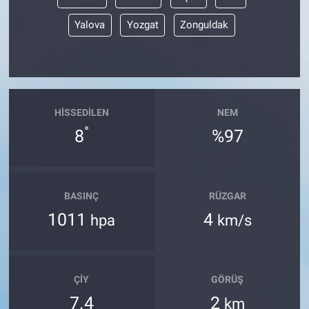
Yalova
Yozgat
Zonguldak
HISSEDILEN
NEM
°
8
%97
BASINÇ
RÜZGAR
1011
4
hpa
km/s
ÇIY
GÖRÜŞ
7.4
2
km