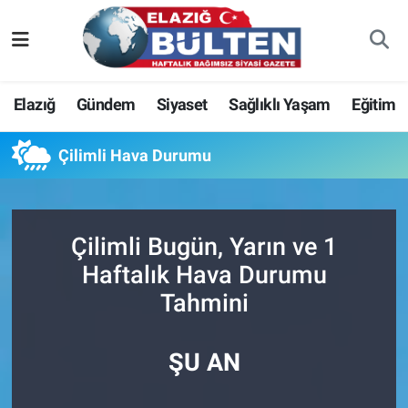
Asayiş
Nöbetçi Eczaneler
Elazığ
Gündem
Siyaset
Sağlıklı Yaşam
Eğitim
Bilim-Teknoloji
Hava Durumu
Çilimli Hava Durumu
Eğitim
Namaz Vakitleri
Ekonomi
Trafik Durumu
Çilimli Bugün, Yarın ve 1
Elazığ
Süper Lig Puan Durumu ve Fikstür
Haftalık Hava Durumu
Tahmini
Gündem
Tüm Manşetler
Kültür-Sanat
Son Dakika Haberleri
ŞU AN
Sağlık
Haber Arşivi