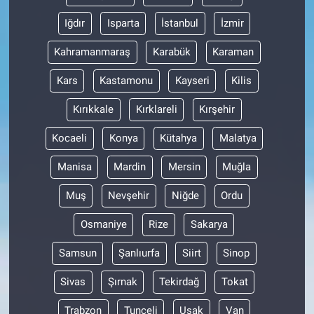
Iğdır
Isparta
İstanbul
İzmir
Kahramanmaraş
Karabük
Karaman
Kars
Kastamonu
Kayseri
Kilis
Kırıkkale
Kırklareli
Kırşehir
Kocaeli
Konya
Kütahya
Malatya
Manisa
Mardin
Mersin
Muğla
Muş
Nevşehir
Niğde
Ordu
Osmaniye
Rize
Sakarya
Samsun
Şanlıurfa
Siirt
Sinop
Sivas
Şırnak
Tekirdağ
Tokat
Trabzon
Tunceli
Uşak
Van