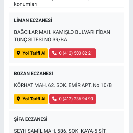
konumları
LİMAN ECZANESİ
BAĞCILAR MAH. KAMIŞLO BULVARI FİDAN
TUNÇ SİTESİ NO:39/BA
Yol Tarifi Al
0 (412) 503 82 21
BOZAN ECZANESİ
KÖRHAT MAH. 62. SOK. EMİR APT. No:10/B
Yol Tarifi Al
0 (412) 236 94 90
ŞİFA ECZANESİ
ŞEYH ŞAMİL MAH. 586. SOK. KAYA-5 SİT.