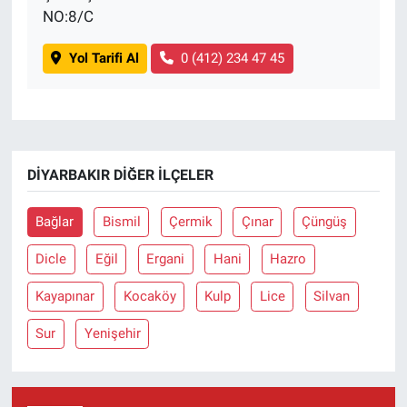
NO:8/C
Yol Tarifi Al
0 (412) 234 47 45
DIYARBAKIR DIĞER İLÇELER
Bağlar
Bismil
Çermik
Çınar
Çüngüş
Dicle
Eğil
Ergani
Hani
Hazro
Kayapınar
Kocaköy
Kulp
Lice
Silvan
Sur
Yenişehir