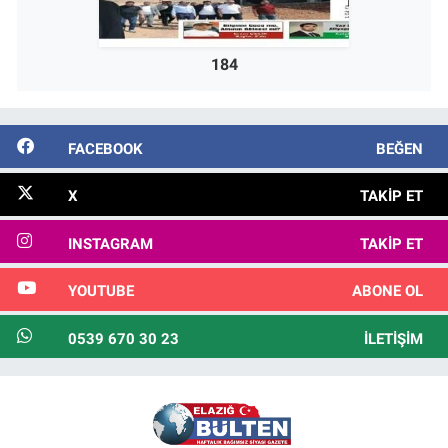
184
FACEBOOK
BEĞEN
X
TAKIP ET
INSTAGRAM
TAKIP ET
YOUTUBE
ABONE OL
0539 670 30 23
İLETIŞIM