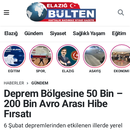
Asayiş
Nöbetçi Eczaneler
Elazığ
Gündem
Siyaset
Sağlıklı Yaşam
Eğitim
Bilim-Teknoloji
Hava Durumu
Eğitim
Namaz Vakitleri
Ekonomi
Trafik Durumu
EĞITIM
SPOR,
ELAZIĞ
ASAYIŞ
EKONOMI
Elazığ
Süper Lig Puan Durumu ve Fikstür
HABERLER
GÜNDEM
Deprem Bölgesine 50 Bin –
Gündem
Tüm Manşetler
200 Bin Avro Arası Hibe
Fırsatı
Kültür-Sanat
Son Dakika Haberleri
6 Şubat depremlerinden etkilenen illerde yerel
Sağlık
Haber Arşivi