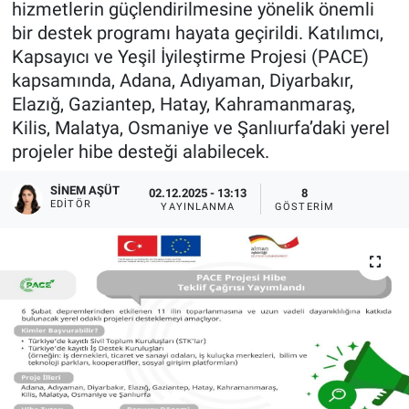
hizmetlerin güçlendirilmesine yönelik önemli
bir destek programı hayata geçirildi. Katılımcı,
Sağlıklı Yaşam
Kapsayıcı ve Yeşil İyileştirme Projesi (PACE)
kapsamında, Adana, Adıyaman, Diyarbakır,
Siyaset
Elazığ, Gaziantep, Hatay, Kahramanmaraş,
Kilis, Malatya, Osmaniye ve Şanlıurfa’daki yerel
Spor
projeler hibe desteği alabilecek.
Yaşam
SINEM AŞÜT
02.12.2025 - 13:13
8
EDITÖR
YAYINLANMA
GÖSTERIM