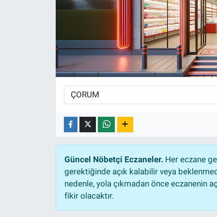
Sağlıklı Yaşam
Siyaset
Spor
Yaşam
Güncel Nöbetçi Eczaneler.
Her eczane gec
gerektiğinde açık kalabilir veya beklenme
nedenle, yola çıkmadan önce eczanenin açık
fikir olacaktır.