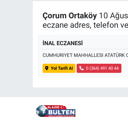
Çorum Ortaköy
10 Ağust
eczane adres, telefon v
İNAL ECZANESİ
CUMHURIYET MAHHALLESI ATATÜRK C
Yol Tarifi Al
0 (364) 491 40 44