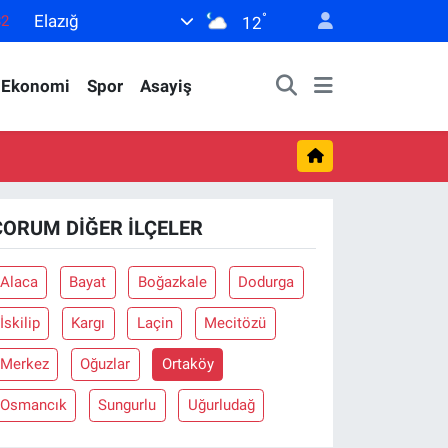
°
Elazığ
82
12
02
Ekonomi
Spor
Asayiş
19
18
19
0
ÇORUM DIĞER İLÇELER
Alaca
Bayat
Boğazkale
Dodurga
İskilip
Kargı
Laçin
Mecitözü
Merkez
Oğuzlar
Ortaköy
Osmancık
Sungurlu
Uğurludağ