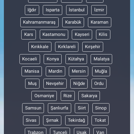
Iğdır
Isparta
İstanbul
İzmir
Kahramanmaraş
Karabük
Karaman
Kars
Kastamonu
Kayseri
Kilis
Kırıkkale
Kırklareli
Kırşehir
Kocaeli
Konya
Kütahya
Malatya
Manisa
Mardin
Mersin
Muğla
Muş
Nevşehir
Niğde
Ordu
Osmaniye
Rize
Sakarya
Samsun
Şanlıurfa
Siirt
Sinop
Sivas
Şırnak
Tekirdağ
Tokat
Trabzon
Tunceli
Uşak
Van