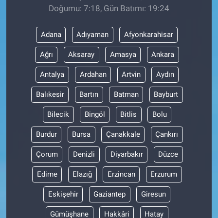
Doğumu: 7:18, Gün Batımı: 19:24
Adana
Adıyaman
Afyonkarahisar
Ağrı
Aksaray
Amasya
Ankara
Antalya
Ardahan
Artvin
Aydın
Balıkesir
Bartın
Batman
Bayburt
Bilecik
Bingöl
Bitlis
Bolu
Burdur
Bursa
Çanakkale
Çankırı
Çorum
Denizli
Diyarbakır
Düzce
Edirne
Elazığ
Erzincan
Erzurum
Eskişehir
Gaziantep
Giresun
Gümüşhane
Hakkâri
Hatay