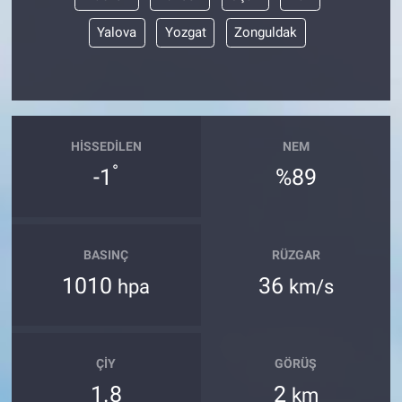
Yalova
Yozgat
Zonguldak
HISSEDILEN
NEM
°
-1
%89
BASINÇ
RÜZGAR
1010
36
hpa
km/s
ÇIY
GÖRÜŞ
1.8
2
km