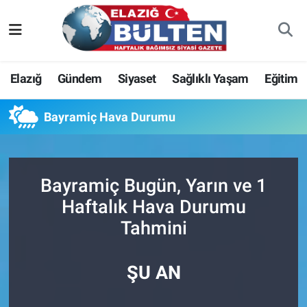
Asayiş
Nöbetçi Eczaneler
Elazığ
Gündem
Siyaset
Sağlıklı Yaşam
Eğitim
Bilim-Teknoloji
Hava Durumu
Bayramiç Hava Durumu
Eğitim
Namaz Vakitleri
Ekonomi
Trafik Durumu
Bayramiç Bugün, Yarın ve 1
Elazığ
Süper Lig Puan Durumu ve Fikstür
Haftalık Hava Durumu
Tahmini
Gündem
Tüm Manşetler
Kültür-Sanat
Son Dakika Haberleri
ŞU AN
Sağlık
Haber Arşivi