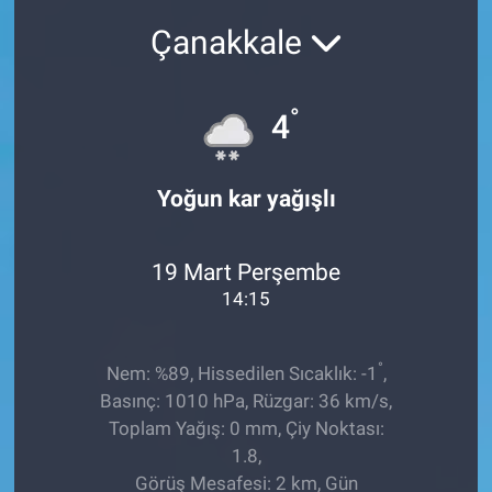
Çanakkale
Sağlıklı Yaşam
Siyaset
°
4
Spor
Yoğun kar yağışlı
Yaşam
19 Mart Perşembe
14:15
°
Nem: %89, Hissedilen Sıcaklık: -1
,
Basınç: 1010 hPa, Rüzgar: 36 km/s,
Toplam Yağış: 0 mm, Çiy Noktası:
1.8,
Görüş Mesafesi: 2 km, Gün