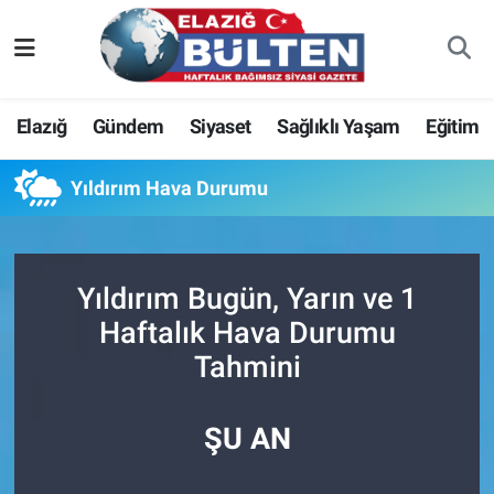
Asayiş
Nöbetçi Eczaneler
Elazığ
Gündem
Siyaset
Sağlıklı Yaşam
Eğitim
Bilim-Teknoloji
Hava Durumu
Yıldırım Hava Durumu
Eğitim
Namaz Vakitleri
Ekonomi
Trafik Durumu
Yıldırım Bugün, Yarın ve 1
Elazığ
Süper Lig Puan Durumu ve Fikstür
Haftalık Hava Durumu
Tahmini
Gündem
Tüm Manşetler
Kültür-Sanat
Son Dakika Haberleri
ŞU AN
Sağlık
Haber Arşivi