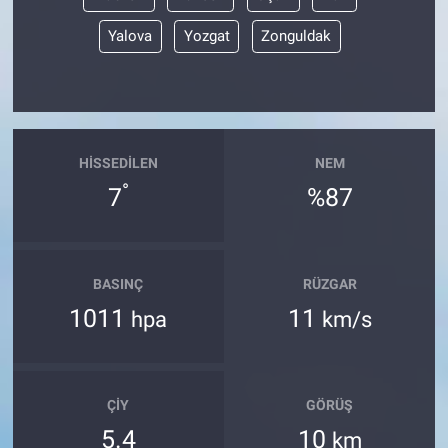
Yalova
Yozgat
Zonguldak
HISSEDILEN
NEM
°
7
%87
BASINÇ
RÜZGAR
1011
11
hpa
km/s
ÇIY
GÖRÜŞ
5.4
10
km