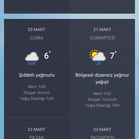
20 MART
21 MART
CUMA
CUMARTESI
°
°
6
7
Şiddetli yağmurlu
Bölgesel düzensiz yağmur
yağışlı
Nem: %95
Rüzgar: 8 km/h
Nem: %92
Yağış Olasılığı: %93
Rüzgar: 10 km/h
Yağış Olasılığı: %84
22 MART
23 MART
PAZAR
PAZARTESI