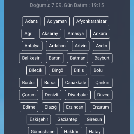
Doğumu: 7:09, Gün Batımı: 19:15
Adana
Adıyaman
Afyonkarahisar
Ağrı
Aksaray
Amasya
Ankara
Antalya
Ardahan
Artvin
Aydın
Balıkesir
Bartın
Batman
Bayburt
Bilecik
Bingöl
Bitlis
Bolu
Burdur
Bursa
Çanakkale
Çankırı
Çorum
Denizli
Diyarbakır
Düzce
Edirne
Elazığ
Erzincan
Erzurum
Eskişehir
Gaziantep
Giresun
Gümüşhane
Hakkâri
Hatay