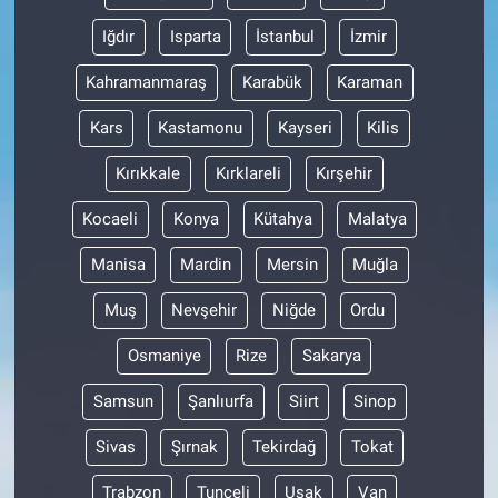
Iğdır
Isparta
İstanbul
İzmir
Kahramanmaraş
Karabük
Karaman
Kars
Kastamonu
Kayseri
Kilis
Kırıkkale
Kırklareli
Kırşehir
Kocaeli
Konya
Kütahya
Malatya
Manisa
Mardin
Mersin
Muğla
Muş
Nevşehir
Niğde
Ordu
Osmaniye
Rize
Sakarya
Samsun
Şanlıurfa
Siirt
Sinop
Sivas
Şırnak
Tekirdağ
Tokat
Trabzon
Tunceli
Uşak
Van