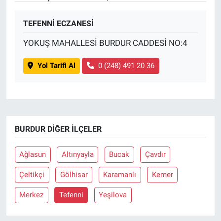
TEFENNİ ECZANESİ
YOKUŞ MAHALLESİ BURDUR CADDESİ NO:4
Yol Tarifi Al
0 (248) 491 20 36
BURDUR DIĞER İLÇELER
Ağlasun
Altınyayla
Bucak
Çavdır
Çeltikçi
Gölhisar
Karamanlı
Kemer
Merkez
Tefenni
Yeşilova