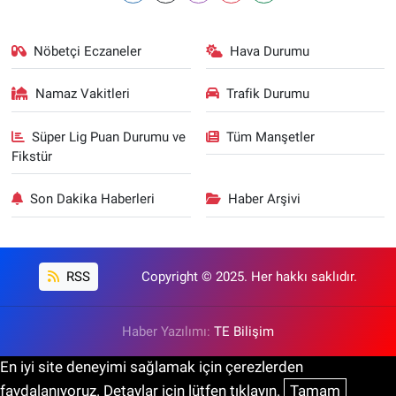
Nöbetçi Eczaneler
Hava Durumu
Namaz Vakitleri
Trafik Durumu
Süper Lig Puan Durumu ve
Tüm Manşetler
Fikstür
Son Dakika Haberleri
Haber Arşivi
RSS
Copyright © 2025. Her hakkı saklıdır.
Haber Yazılımı:
TE Bilişim
En iyi site deneyimi sağlamak için çerezlerden
faydalanıyoruz. Detaylar için lütfen tıklayın.
Tamam