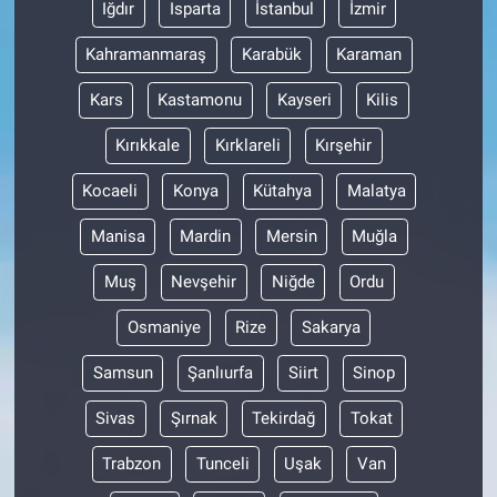
Iğdır
Isparta
İstanbul
İzmir
Kahramanmaraş
Karabük
Karaman
Kars
Kastamonu
Kayseri
Kilis
Kırıkkale
Kırklareli
Kırşehir
Kocaeli
Konya
Kütahya
Malatya
Manisa
Mardin
Mersin
Muğla
Muş
Nevşehir
Niğde
Ordu
Osmaniye
Rize
Sakarya
Samsun
Şanlıurfa
Siirt
Sinop
Sivas
Şırnak
Tekirdağ
Tokat
Trabzon
Tunceli
Uşak
Van