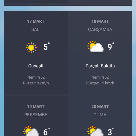
17 MART
18 MART
SALI
ÇARŞAMBA
°
°
5
9
Güneşli
Parçalı Bulutlu
Nem: %62
Nem: %52
Rüzgar: 8 km/h
Rüzgar: 15 km/h
19 MART
20 MART
PERŞEMBE
CUMA
°
°
6
3