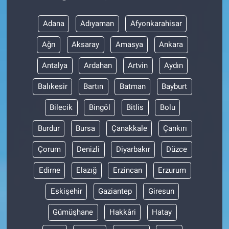
Adana
Adıyaman
Afyonkarahisar
Ağrı
Aksaray
Amasya
Ankara
Antalya
Ardahan
Artvin
Aydın
Balıkesir
Bartın
Batman
Bayburt
Bilecik
Bingöl
Bitlis
Bolu
Burdur
Bursa
Çanakkale
Çankırı
Çorum
Denizli
Diyarbakır
Düzce
Edirne
Elazığ
Erzincan
Erzurum
Eskişehir
Gaziantep
Giresun
Gümüşhane
Hakkâri
Hatay