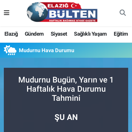
Asayiş
Nöbetçi Eczaneler
Elazığ
Gündem
Siyaset
Sağlıklı Yaşam
Eğitim
Bilim-Teknoloji
Hava Durumu
Mudurnu Hava Durumu
Eğitim
Namaz Vakitleri
Ekonomi
Trafik Durumu
Mudurnu Bugün, Yarın ve 1
Elazığ
Süper Lig Puan Durumu ve Fikstür
Haftalık Hava Durumu
Tahmini
Gündem
Tüm Manşetler
Kültür-Sanat
Son Dakika Haberleri
ŞU AN
Sağlık
Haber Arşivi