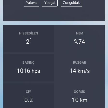
Yalova
Yozgat
Zonguldak
HISSEDILEN
NEM
°
2
%74
BASINÇ
RÜZGAR
1016
14
hpa
km/s
ÇIY
GÖRÜŞ
0.2
10
km