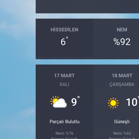
HISSEDILEN
NEM
°
6
%92
17 MART
18 MART
SALI
ÇARŞAMBA
°
9
10
Parçalı Bulutlu
Güneşli
Nem: %76
Nem: %62