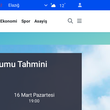
°
Elazığ
82
12
02
Ekonomi
Spor
Asayiş
19
18
19
0
urumu Tahmini
16 Mart Pazartesi
19:00