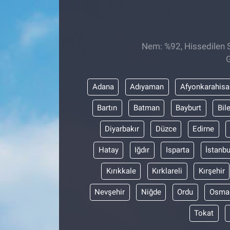
Sağlıklı Yaşam
Siyaset
Nem: %92, Hissedilen S
G
Spor
Adana
Adıyaman
Afyonkarahisa
Yaşam
Bartın
Batman
Bayburt
Bil
Diyarbakır
Düzce
Edirne
Hatay
Iğdır
Isparta
İstanbu
Kırıkkale
Kırklareli
Kırşehir
Nevşehir
Niğde
Ordu
Osma
Tokat