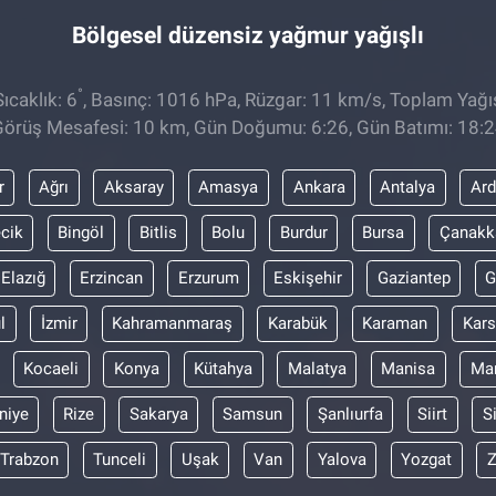
Bölgesel düzensiz yağmur yağışlı
°
ıcaklık: 6
, Basınç: 1016 hPa, Rüzgar: 11 km/s, Toplam Yağıs
örüş Mesafesi: 10 km, Gün Doğumu: 6:26, Gün Batımı: 18:
r
Ağrı
Aksaray
Amasya
Ankara
Antalya
Ar
ecik
Bingöl
Bitlis
Bolu
Burdur
Bursa
Çanakk
Elazığ
Erzincan
Erzurum
Eskişehir
Gaziantep
G
l
İzmir
Kahramanmaraş
Karabük
Karaman
Kars
Kocaeli
Konya
Kütahya
Malatya
Manisa
Mar
niye
Rize
Sakarya
Samsun
Şanlıurfa
Siirt
S
Trabzon
Tunceli
Uşak
Van
Yalova
Yozgat
Z