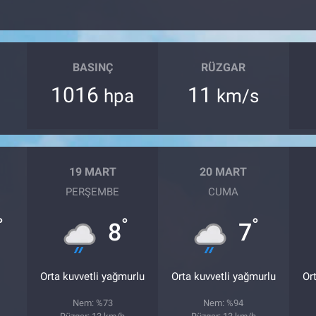
BASINÇ
RÜZGAR
1016
11
hpa
km/s
19 MART
20 MART
PERŞEMBE
CUMA
°
°
°
8
7
Orta kuvvetli yağmurlu
Orta kuvvetli yağmurlu
Or
Nem: %73
Nem: %94