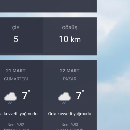
ÇIY
GÖRÜŞ
5
10
km
21 MART
22 MART
CUMARTESI
PAZAR
°
°
7
7
ta kuvvetli yağmurlu
Orta kuvvetli yağmurlu
Nem: %92
Nem: %93