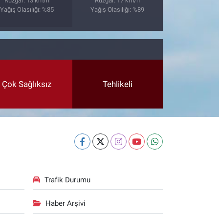
Rüzgar: 13 km/h
Rüzgar: 17 km/h
Yağış Olasılığı: %85
Yağış Olasılığı: %89
Çok Sağlıksız
Tehlikeli
Trafik Durumu
Haber Arşivi