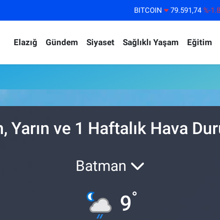
BITCOIN
79.591,74
%-1.
DOLAR
45,43620
%0.
Elazığ
Gündem
Siyaset
Sağlıklı Yaşam
Eğitim
EURO
53,38690
%0.
STERLİN
61,60380
%0.
G.ALTIN
6862,09000
%0.
BİST100
14.598,00
%
 Yarın ve 1 Haftalık Hava D
Batman
°
9