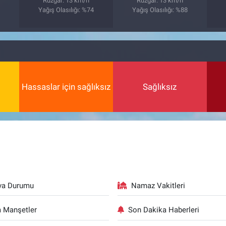
Rüzgar: 13 km/h
Rüzgar: 13 km/h
Yağış Olasılığı: %74
Yağış Olasılığı: %88
Hassaslar için sağlıksız
Sağlıksız
va Durumu
Namaz Vakitleri
 Manşetler
Son Dakika Haberleri