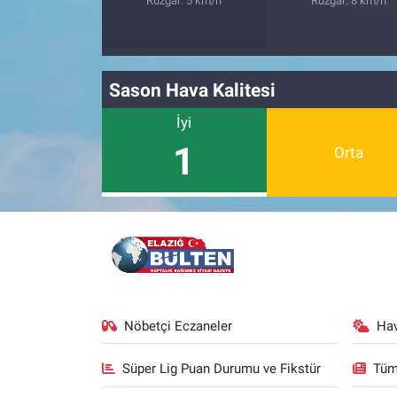
Rüzgar: 5 km/h
Rüzgar: 8 km/h
Sason Hava Kalitesi
İyi
1
Orta
Nöbetçi Eczaneler
Ha
Süper Lig Puan Durumu ve Fikstür
Tüm