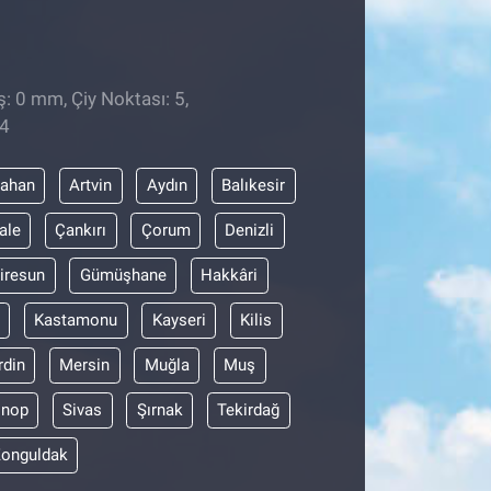
̧: 0 mm, Çiy Noktası: 5,
24
dahan
Artvin
Aydın
Balıkesir
ale
Çankırı
Çorum
Denizli
iresun
Gümüşhane
Hakkâri
Kastamonu
Kayseri
Kilis
din
Mersin
Muğla
Muş
inop
Sivas
Şırnak
Tekirdağ
onguldak