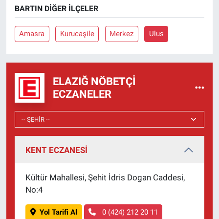
BARTIN DIĞER İLÇELER
Amasra
Kurucaşile
Merkez
Ulus
ELAZIĞ NÖBETÇI
ECZANELER
KENT ECZANESİ
Kültür Mahallesi, Şehit İdris Dogan Caddesi,
No:4
Yol Tarifi Al
0 (424) 212 20 11