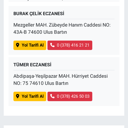
BURAK ÇELİK ECZANESİ
Mezgeller MAH. Zübeyde Hanım Caddesi NO:
43A-B 74600 Ulus Bartın
Yol Tarifi Al
0 (378) 416 21 21
TÜMER ECZANESİ
Abdipaşa-Yeşilpazar MAH. Hürriyet Caddesi
NO: 75 74610 Ulus Bartın
Yol Tarifi Al
0 (378) 426 50 03