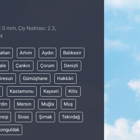
: 0 mm, Çiy Noktası: 2.3,
24
dahan
Artvin
Aydın
Balıkesir
ale
Çankırı
Çorum
Denizli
iresun
Gümüşhane
Hakkâri
Kastamonu
Kayseri
Kilis
din
Mersin
Muğla
Muş
inop
Sivas
Şırnak
Tekirdağ
onguldak