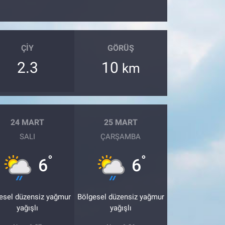
ÇIY
GÖRÜŞ
2.3
10
km
24 MART
25 MART
SALI
ÇARŞAMBA
°
°
6
6
esel düzensiz yağmur
Bölgesel düzensiz yağmur
yağışlı
yağışlı