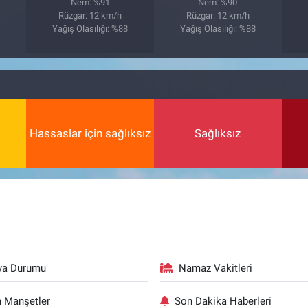
Nem: %91
Nem: %90
Rüzgar: 12 km/h
Rüzgar: 12 km/h
0
Yağış Olasılığı: %88
Yağış Olasılığı: %88
Hassaslar için sağlıksız
Sağlıksız
va Durumu
Namaz Vakitleri
 Manşetler
Son Dakika Haberleri