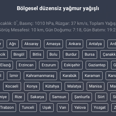
Bölgesel düzensiz yağmur yağışlı
°
caklık: 0
, Basınç: 1010 hPa, Rüzgar: 37 km/s, Toplam Yağış
örüş Mesafesi: 10 km, Gün Doğumu: 7:18, Gün Batımı: 19:
r
Ağrı
Aksaray
Amasya
Ankara
Antalya
Ar
ecik
Bingöl
Bitlis
Bolu
Burdur
Bursa
Çanakk
Elazığ
Erzincan
Erzurum
Eskişehir
Gaziantep
G
l
İzmir
Kahramanmaraş
Karabük
Karaman
Kars
Kocaeli
Konya
Kütahya
Malatya
Manisa
Mar
niye
Rize
Sakarya
Samsun
Şanlıurfa
Siirt
S
Trabzon
Tunceli
Uşak
Van
Yalova
Yozgat
Z