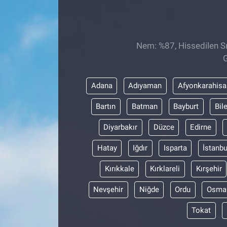
Sağlıklı Yaşam
Siyaset
Nem: %87, Hissedilen Sı
G
Spor
Adana
Adıyaman
Afyonkarahisa
Yaşam
Bartın
Batman
Bayburt
Bil
Diyarbakır
Düzce
Edirne
Hatay
Iğdır
Isparta
İstanbu
Kırıkkale
Kırklareli
Kırşehir
Nevşehir
Niğde
Ordu
Osma
Tokat