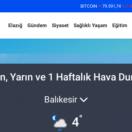
BITCOIN
79.591,74
%-1.
DOLAR
45,43620
%0.
Elazığ
Gündem
Siyaset
Sağlıklı Yaşam
Eğitim
EURO
53,38690
%0.
STERLİN
61,60380
%0.
G.ALTIN
6862,09000
%0.
BİST100
14.598,00
%
n, Yarın ve 1 Haftalık Hava D
Balıkesir
°
4