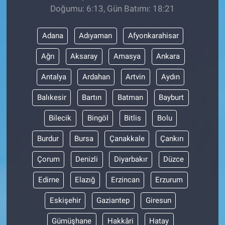
Doğumu: 6:13, Gün Batımı: 18:21
Adana
Adıyaman
Afyonkarahisar
Ağrı
Aksaray
Amasya
Ankara
Antalya
Ardahan
Artvin
Aydın
Balıkesir
Bartın
Batman
Bayburt
Bilecik
Bingöl
Bitlis
Bolu
Burdur
Bursa
Çanakkale
Çankırı
Çorum
Denizli
Diyarbakır
Düzce
Edirne
Elazığ
Erzincan
Erzurum
Eskişehir
Gaziantep
Giresun
Gümüşhane
Hakkâri
Hatay