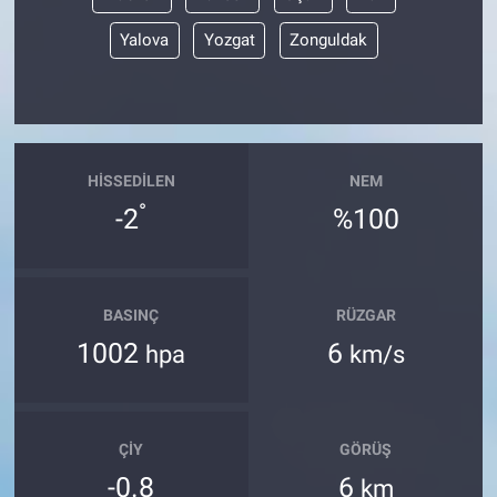
Yalova
Yozgat
Zonguldak
HISSEDILEN
NEM
°
-2
%100
BASINÇ
RÜZGAR
1002
6
hpa
km/s
ÇIY
GÖRÜŞ
-0.8
6
km