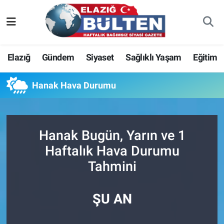
Asayiş
Nöbetçi Eczaneler
Elazığ
Gündem
Siyaset
Sağlıklı Yaşam
Eğitim
Bilim-Teknoloji
Hava Durumu
Hanak Hava Durumu
Eğitim
Namaz Vakitleri
Ekonomi
Trafik Durumu
Hanak Bugün, Yarın ve 1
Elazığ
Süper Lig Puan Durumu ve Fikstür
Haftalık Hava Durumu
Tahmini
Gündem
Tüm Manşetler
Kültür-Sanat
Son Dakika Haberleri
ŞU AN
Sağlık
Haber Arşivi