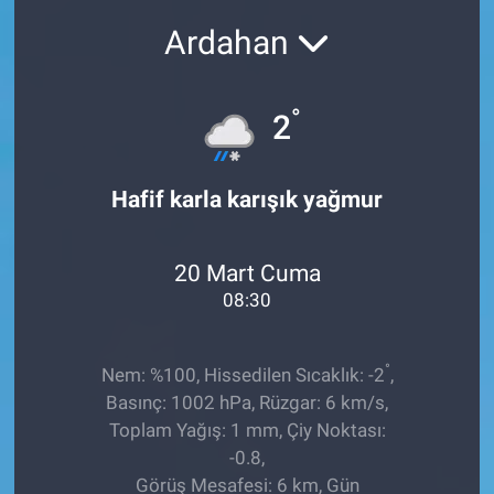
Ardahan
Sağlıklı Yaşam
Siyaset
°
2
Spor
Hafif karla karışık yağmur
Yaşam
20 Mart Cuma
08:30
°
Nem: %100, Hissedilen Sıcaklık: -2
,
Basınç: 1002 hPa, Rüzgar: 6 km/s,
Toplam Yağış: 1 mm, Çiy Noktası:
-0.8,
Görüş Mesafesi: 6 km, Gün