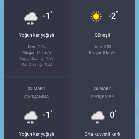
°
°
-1
-2
Yoğun kar yağışlı
Güneşli
Nem: %94
Nem: %83
Rüzgar: 13 km/h
Rüzgar: 8 km/h
Yağış Olasılığı: %82
Kar Olasılığı: %23
25 MART
26 MART
ÇARŞAMBA
PERŞEMBE
°
°
-1
0
Yoğun kar yağışlı
Orta kuvvetli karlı