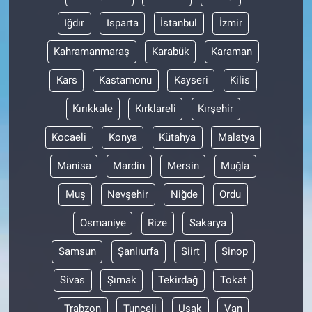
Iğdır
Isparta
İstanbul
İzmir
Kahramanmaraş
Karabük
Karaman
Kars
Kastamonu
Kayseri
Kilis
Kırıkkale
Kırklareli
Kırşehir
Kocaeli
Konya
Kütahya
Malatya
Manisa
Mardin
Mersin
Muğla
Muş
Nevşehir
Niğde
Ordu
Osmaniye
Rize
Sakarya
Samsun
Şanlıurfa
Siirt
Sinop
Sivas
Şırnak
Tekirdağ
Tokat
Trabzon
Tunceli
Uşak
Van