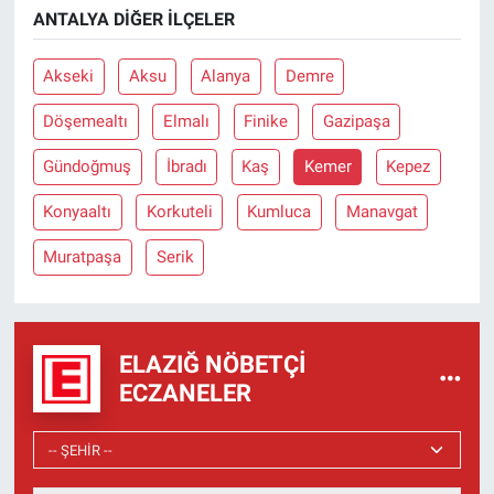
ANTALYA DIĞER İLÇELER
Akseki
Aksu
Alanya
Demre
Döşemealtı
Elmalı
Finike
Gazipaşa
Gündoğmuş
İbradı
Kaş
Kemer
Kepez
Konyaaltı
Korkuteli
Kumluca
Manavgat
Muratpaşa
Serik
ELAZIĞ NÖBETÇI
ECZANELER