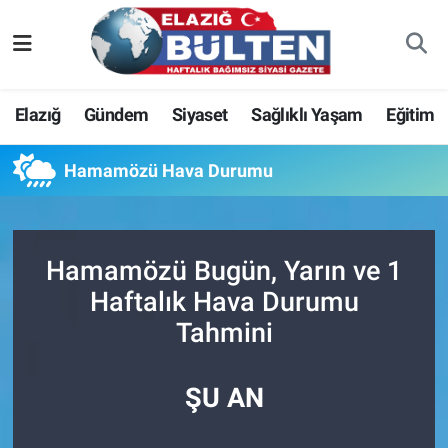
Asayiş
Nöbetçi Eczaneler
Elazığ
Gündem
Siyaset
Sağlıklı Yaşam
Eğitim
Bilim-Teknoloji
Hava Durumu
Hamamözü Hava Durumu
Eğitim
Namaz Vakitleri
Ekonomi
Trafik Durumu
Hamamözü Bugün, Yarın ve 1
Elazığ
Süper Lig Puan Durumu ve Fikstür
Haftalık Hava Durumu
Tahmini
Gündem
Tüm Manşetler
Kültür-Sanat
Son Dakika Haberleri
ŞU AN
Sağlık
Haber Arşivi