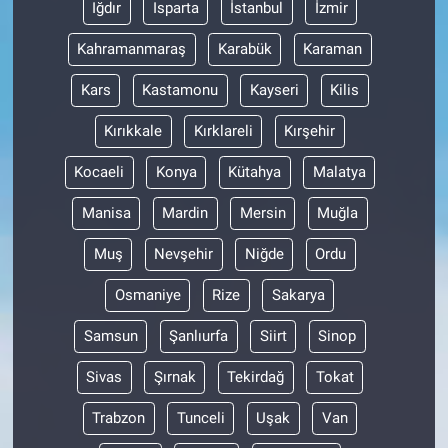
Iğdır
Isparta
İstanbul
İzmir
Kahramanmaraş
Karabük
Karaman
Kars
Kastamonu
Kayseri
Kilis
Kırıkkale
Kırklareli
Kırşehir
Kocaeli
Konya
Kütahya
Malatya
Manisa
Mardin
Mersin
Muğla
Muş
Nevşehir
Niğde
Ordu
Osmaniye
Rize
Sakarya
Samsun
Şanlıurfa
Siirt
Sinop
Sivas
Şırnak
Tekirdağ
Tokat
Trabzon
Tunceli
Uşak
Van