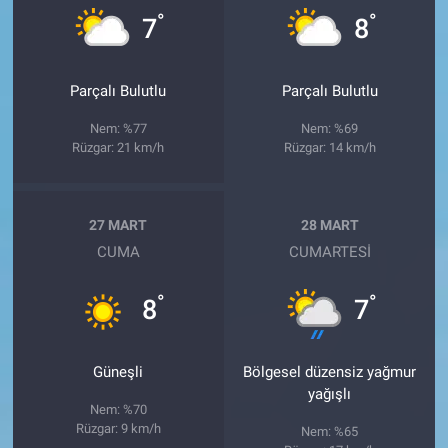
°
°
7
8
Parçalı Bulutlu
Parçalı Bulutlu
Nem: %77
Nem: %69
Rüzgar: 21 km/h
Rüzgar: 14 km/h
27 MART
28 MART
CUMA
CUMARTESI
°
°
8
7
Güneşli
Bölgesel düzensiz yağmur
yağışlı
Nem: %70
Rüzgar: 9 km/h
Nem: %65