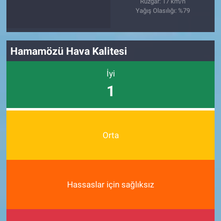
Rüzgar: 17 km/h
Yağış Olasılığı: %79
Hamamözü Hava Kalitesi
İyi
1
Orta
Hassaslar için sağlıksız