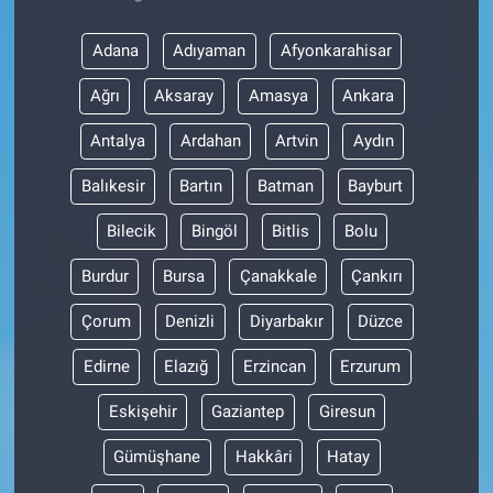
Adana
Adıyaman
Afyonkarahisar
Ağrı
Aksaray
Amasya
Ankara
Antalya
Ardahan
Artvin
Aydın
Balıkesir
Bartın
Batman
Bayburt
Bilecik
Bingöl
Bitlis
Bolu
Burdur
Bursa
Çanakkale
Çankırı
Çorum
Denizli
Diyarbakır
Düzce
Edirne
Elazığ
Erzincan
Erzurum
Eskişehir
Gaziantep
Giresun
Gümüşhane
Hakkâri
Hatay