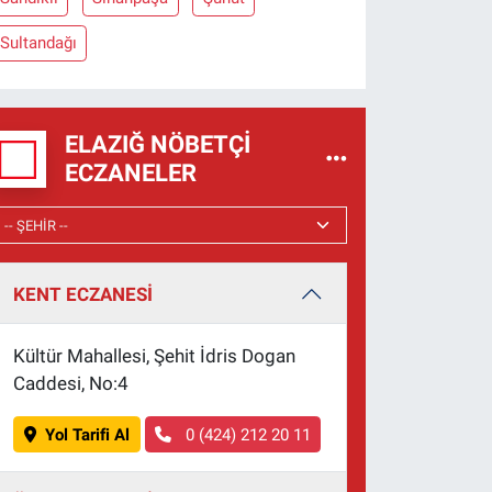
Sultandağı
ELAZIĞ NÖBETÇI
ECZANELER
KENT ECZANESİ
Kültür Mahallesi, Şehit İdris Dogan
Caddesi, No:4
Yol Tarifi Al
0 (424) 212 20 11