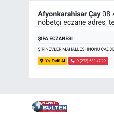
Afyonkarahisar Çay
08 
nöbetçi eczane adres, t
ŞİFA ECZANESİ
ŞİRİNEVLER MAHALLESİ İNÖNÜ CADDE
Yol Tarifi Al
0 (272) 632 47 20