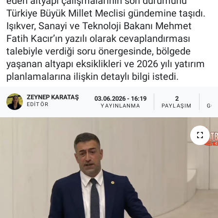
eden altyapı çalışmalarının son durumunu
Türkiye Büyük Millet Meclisi gündemine taşıdı.
Sağlıklı Yaşam
Işıkver, Sanayi ve Teknoloji Bakanı Mehmet
Fatih Kacır’ın yazılı olarak cevaplandırması
Siyaset
talebiyle verdiği soru önergesinde, bölgede
yaşanan altyapı eksiklikleri ve 2026 yılı yatırım
Spor
planlamalarına ilişkin detaylı bilgi istedi.
Yaşam
ZEYNEP KARATAŞ
03.06.2026 - 16:19
2
EDITÖR
YAYINLANMA
PAYLAŞIM
GÖ