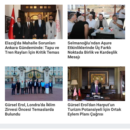
Elazığ'da Mahalle Sorunları
Selmanoğlu’ndan Aşure
Ankara Gündeminde: Tapu ve
Etkinliklerinde Üç Farklı
Tren Rayları İçin Kritik Temas
Noktada Birlik ve Kardeşlik
Mesajı
Gürsel Erol, Londra’da İklim
Gürsel Erol’dan Harput’un
Zirvesi Öncesi Temaslarda
Turizm Potansiyeli İçin Ortak
Bulundu
Eylem Planı Çağrısı