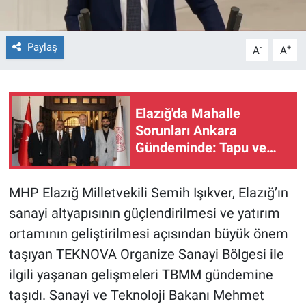
Paylaş
-
+
A
A
Elazığ'da Mahalle
Sorunları Ankara
Gündeminde: Tapu ve
Tren Rayları İçin Kritik
Temas
MHP Elazığ Milletvekili Semih Işıkver, Elazığ’ın
sanayi altyapısının güçlendirilmesi ve yatırım
ortamının geliştirilmesi açısından büyük önem
taşıyan TEKNOVA Organize Sanayi Bölgesi ile
ilgili yaşanan gelişmeleri TBMM gündemine
taşıdı. Sanayi ve Teknoloji Bakanı Mehmet