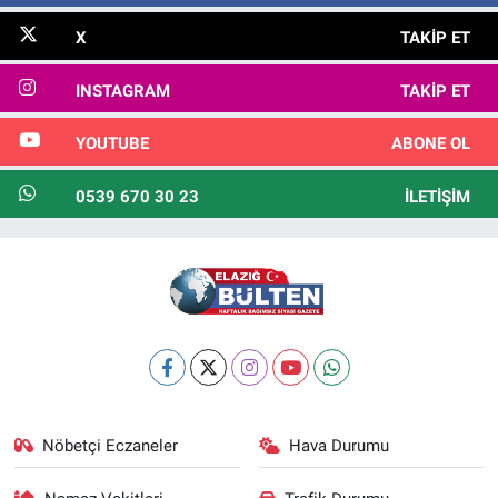
X
TAKIP ET
INSTAGRAM
TAKIP ET
YOUTUBE
ABONE OL
0539 670 30 23
İLETIŞIM
Nöbetçi Eczaneler
Hava Durumu