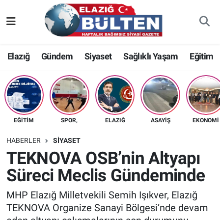
Asayiş
Nöbetçi Eczaneler
Elazığ
Gündem
Siyaset
Sağlıklı Yaşam
Eğitim
Bilim-Teknoloji
Hava Durumu
Eğitim
Namaz Vakitleri
Ekonomi
Trafik Durumu
EĞITIM
SPOR,
ELAZIĞ
ASAYIŞ
EKONOMI
Elazığ
Süper Lig Puan Durumu ve Fikstür
HABERLER
SIYASET
TEKNOVA OSB’nin Altyapı
Gündem
Tüm Manşetler
Süreci Meclis Gündeminde
Kültür-Sanat
Son Dakika Haberleri
MHP Elazığ Milletvekili Semih Işıkver, Elazığ
TEKNOVA Organize Sanayi Bölgesi’nde devam
Sağlık
Haber Arşivi