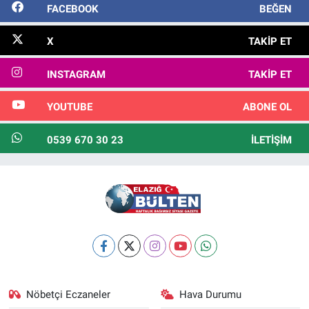
FACEBOOK
BEĞEN
X
TAKIP ET
INSTAGRAM
TAKIP ET
YOUTUBE
ABONE OL
0539 670 30 23
İLETIŞIM
Nöbetçi Eczaneler
Hava Durumu