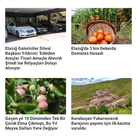
Elazığ Galericiler Sitesi
Elazığ'da 3 bin Dekarda
Başkanı Yıldırım: 'Eskiden
Domates Hasadı
Araçlar Ticari Amaçla Alınırdı
Şimdi ise İhtiyaçtan Dolayı
Alınıyor
Geçen yıl 10 Dönümden Tek Bir
Karakoçan Yukarıovacık
Çürük Elma Çıkmıştı, Bu Yıl
Barajının yapımı için ilk kazma
Meyve Dalları Yere Değiyor
vuruldu