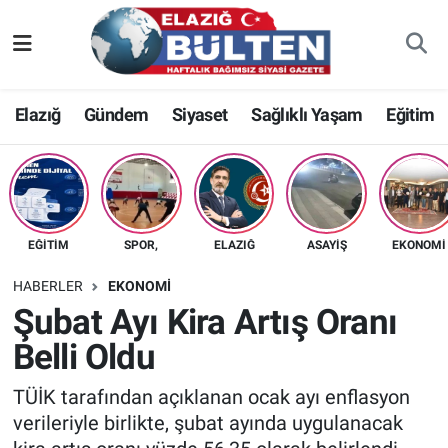
Asayiş
Nöbetçi Eczaneler
Elazığ
Gündem
Siyaset
Sağlıklı Yaşam
Eğitim
Bilim-Teknoloji
Hava Durumu
Eğitim
Namaz Vakitleri
Ekonomi
Trafik Durumu
EĞITIM
SPOR,
ELAZIĞ
ASAYIŞ
EKONOMI
Elazığ
Süper Lig Puan Durumu ve Fikstür
HABERLER
EKONOMI
Şubat Ayı Kira Artış Oranı
Gündem
Tüm Manşetler
Belli Oldu
Kültür-Sanat
Son Dakika Haberleri
TÜİK tarafından açıklanan ocak ayı enflasyon
verileriyle birlikte, şubat ayında uygulanacak
Sağlık
Haber Arşivi