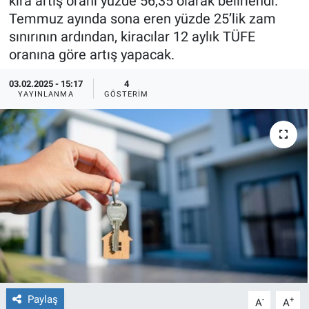
kira artış oranı yüzde 56,35 olarak belirlendi.
Temmuz ayında sona eren yüzde 25’lik zam
Sağlıklı Yaşam
sınırının ardından, kiracılar 12 aylık TÜFE
oranına göre artış yapacak.
Siyaset
03.02.2025 - 15:17
4
Spor
YAYINLANMA
GÖSTERIM
Yaşam
Paylaş
-
+
A
A