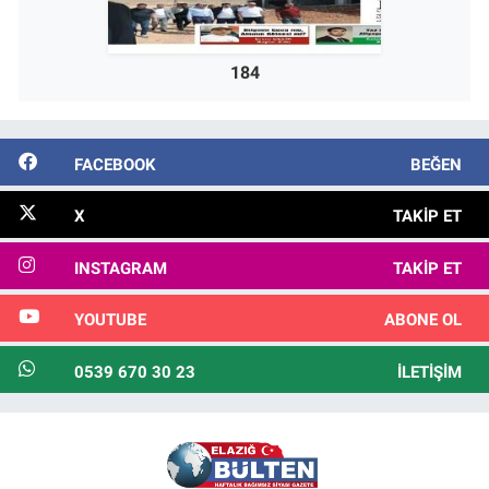
184
FACEBOOK
BEĞEN
X
TAKIP ET
INSTAGRAM
TAKIP ET
YOUTUBE
ABONE OL
0539 670 30 23
İLETIŞIM