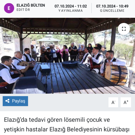
ELAZIĞ BÜLTEN
07.10.2024 - 11:02
07.10.2024 - 10:49
Sağlıklı Yaşam
EDITÖR
YAYINLANMA
GÜNCELLEME
Siyaset
Spor
Yaşam
Paylaş
-
+
A
A
Elazığ’da tedavi gören lösemili çocuk ve
yetişkin hastalar Elazığ Belediyesinin kürsübaşı