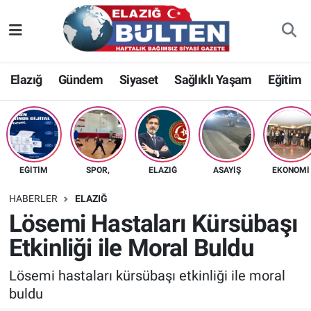
Asayiş
Nöbetçi Eczaneler
Elazığ
Gündem
Siyaset
Sağlıklı Yaşam
Eğitim
Bilim-Teknoloji
Hava Durumu
Eğitim
Namaz Vakitleri
Ekonomi
Trafik Durumu
EĞITIM
SPOR,
ELAZIĞ
ASAYIŞ
EKONOMI
Elazığ
Süper Lig Puan Durumu ve Fikstür
HABERLER
ELAZIĞ
Lösemi Hastaları Kürsübaşı
Gündem
Tüm Manşetler
Etkinliği ile Moral Buldu
Kültür-Sanat
Son Dakika Haberleri
Lösemi hastaları kürsübaşı etkinliği ile moral
buldu
Sağlık
Haber Arşivi