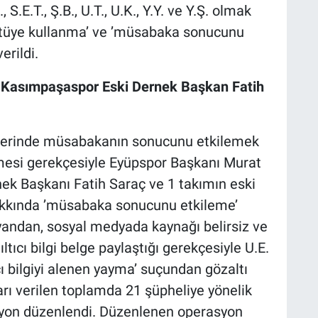
., S.E.T., Ş.B., U.T., U.K., Y.Y. ve Y.Ş. olmak
ötüye kullanma’ ve ’müsabaka sonucunu
erildi.
 Kasımpaşaspor Eski Dernek Başkan Fatih
glerinde müsabakanın sonucunu etkilemek
esi gerekçesiyle Eyüpspor Başkanı Murat
ek Başkanı Fatih Saraç ve 1 takımın eski
hakkında ’müsabaka sonucunu etkileme’
 yandan, sosyal medyada kaynağı belirsiz ve
tıcı bilgi belge paylaştığı gerekçesiyle U.E.
ıcı bilgiyi alenen yayma’ suçundan gözaltı
rarı verilen toplamda 21 şüpheliye yönelik
syon düzenlendi. Düzenlenen operasyon