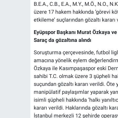
B.E.A., C.B., E.A., M.Y., M.Ö., N.O., N.K
üzere 17 hakem hakkında ’görevi k
etkileme’ suçlarından gözaltı kararı v
Eyüpspor Başkanı Murat Özkaya ve
Saraç da gözaltına alındı
Soruşturma çerçevesinde, futbol li
amacına yönelik eylem değerlendirm
Özkaya ile Kasımpaşaspor eski Dern
sahibi T.C. olmak üzere 3 şüpheli 
suçundan gözaltı kararı verildi. Öte
manipülatif paylaşımlar yaparak yanıl
isimli şüpheli hakkında ’halkı yanılt
kararı verildi. Haklarında gözaltı ka
İstanbul merkezli 12 şehirde opera