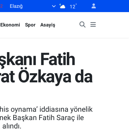
°
Elazığ
12
02
19
Ekonomi
Spor
Asayiş
18
19
0
kanı Fatih
at Özkaya da
his oynama’ iddiasına yönelik
ek Başkan Fatih Saraç ile
alındı.