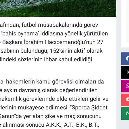
rafından, futbol müsabakalarında görev
 ’bahis oynama’ iddiasına yönelik yürütülen
F) Başkanı İbrahim Hacıosmanoğlu’nun 27
abının bulunduğu, 152’sinin aktif olarak
lindeki sözlerinin ihbar kabul edildiği
, hakemlerin kamu görevlisi olmaları da
 aykırı davranış olarak değerlendirilen
hakemlik görevlerinde elde ettikleri gelir ve
rlerinin mukayese edilmesi, "Sporda Şiddet
Kanun"da yer alan şike ve maç sonucunu
alınması sonucu A.K.K., A.T., B.K., B.T.,