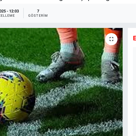
025 - 12:03
7
CELLEME
GÖSTERIM
E