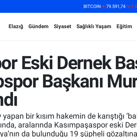
DOLAR
45,43620
%0.
EURO
53,38690
%0.
Elazığ
Gündem
Siyaset
Sağlıklı Yaşam
Eğitim
STERLİN
61,60380
%0.
G.ALTIN
6862,09000
%0.
BİST100
14.598,00
%
r Eski Dernek Baş
pspor Başkanı Mur
ndı
yapan bir kısım hakemin de karıştığı ’ba
nda, aralarında Kasımpaşaspor eski Dern
’nın da bulunduğu 19 şüpheli gözaltına 