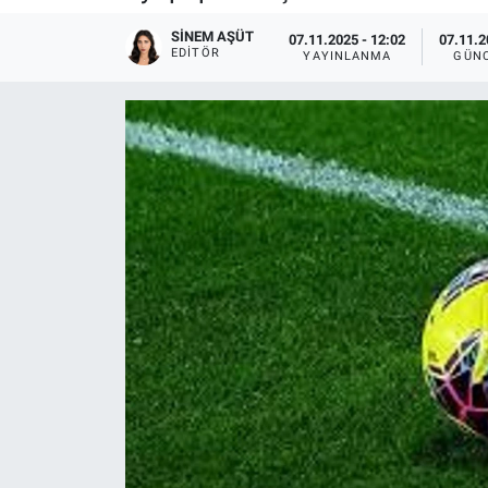
Sağlıklı Yaşam
SINEM AŞÜT
07.11.2025 - 12:02
07.11.2
EDITÖR
YAYINLANMA
GÜN
Siyaset
Spor
Yaşam