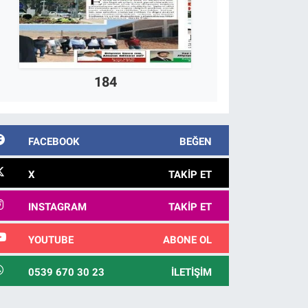
184
FACEBOOK
BEĞEN
X
TAKIP ET
INSTAGRAM
TAKIP ET
YOUTUBE
ABONE OL
0539 670 30 23
İLETIŞIM