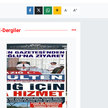
-
+
A
A
-Dergiler