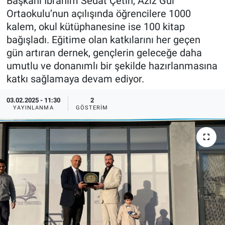
Başkanı İbrahim Sedat Çetin, Aziz Gül
Ortaokulu’nun açılışında öğrencilere 1000
Sağlıklı Yaşam
kalem, okul kütüphanesine ise 100 kitap
bağışladı. Eğitime olan katkılarını her geçen
Siyaset
gün artıran dernek, gençlerin geleceğe daha
umutlu ve donanımlı bir şekilde hazırlanmasına
Spor
katkı sağlamaya devam ediyor.
Yaşam
03.02.2025 - 11:30
2
YAYINLANMA
GÖSTERIM