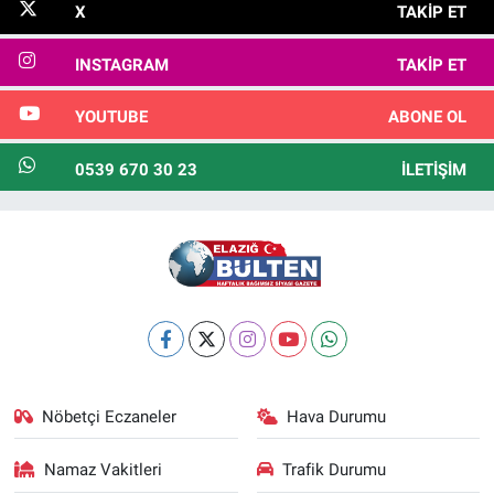
X
TAKIP ET
INSTAGRAM
TAKIP ET
YOUTUBE
ABONE OL
0539 670 30 23
İLETIŞIM
Nöbetçi Eczaneler
Hava Durumu
Namaz Vakitleri
Trafik Durumu