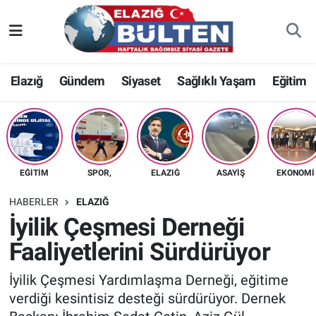
Asayiş
Nöbetçi Eczaneler
Elazığ
Gündem
Siyaset
Sağlıklı Yaşam
Eğitim
Bilim-Teknoloji
Hava Durumu
Eğitim
Namaz Vakitleri
Ekonomi
Trafik Durumu
EĞITIM
SPOR,
ELAZIĞ
ASAYIŞ
EKONOMI
Elazığ
Süper Lig Puan Durumu ve Fikstür
HABERLER
ELAZIĞ
İyilik Çeşmesi Derneği
Gündem
Tüm Manşetler
Faaliyetlerini Sürdürüyor
Kültür-Sanat
Son Dakika Haberleri
İyilik Çeşmesi Yardımlaşma Derneği, eğitime
verdiği kesintisiz desteği sürdürüyor. Dernek
Sağlık
Haber Arşivi