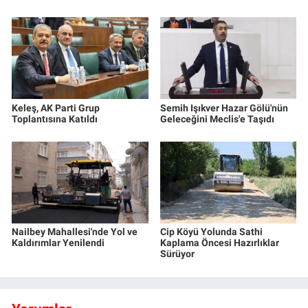
Keleş, AK Parti Grup
Semih Işıkver Hazar Gölü'nün
Toplantısına Katıldı
Geleceğini Meclis'e Taşıdı
Nailbey Mahallesi'nde Yol ve
Cip Köyü Yolunda Sathi
Kaldırımlar Yenilendi
Kaplama Öncesi Hazırlıklar
Sürüyor