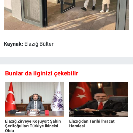
Kaynak:
Elazığ Bülten
Bunlar da ilginizi çekebilir
Elazığ Zirveye Koşuyor: Şahin
Elazığ'dan Tarihi İhracat
Şerifoğulları Türkiye İkincisi
Hamlesi
Oldu