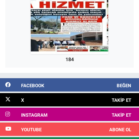
184
FACEBOOK
BEĞEN
X
TAKIP ET
INSTAGRAM
TAKIP ET
YOUTUBE
ABONE OL