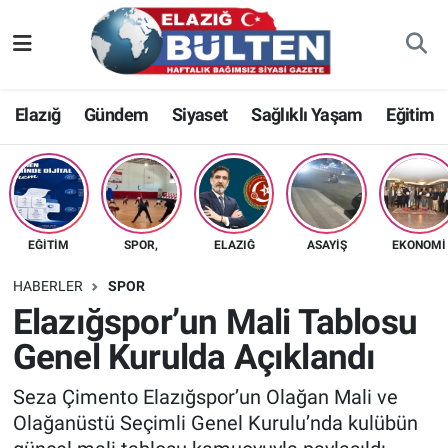
Asayiş
Nöbetçi Eczaneler
Elazığ
Gündem
Siyaset
Sağlıklı Yaşam
Eğitim
Bilim-Teknoloji
Hava Durumu
Eğitim
Namaz Vakitleri
Ekonomi
Trafik Durumu
EĞITIM
SPOR,
ELAZIĞ
ASAYIŞ
EKONOMI
Elazığ
Süper Lig Puan Durumu ve Fikstür
HABERLER
SPOR
Elazığspor’un Mali Tablosu
Gündem
Tüm Manşetler
Genel Kurulda Açıklandı
Kültür-Sanat
Son Dakika Haberleri
Seza Çimento Elazığspor’un Olağan Mali ve
Olağanüstü Seçimli Genel Kurulu’nda kulübün
Sağlık
Haber Arşivi