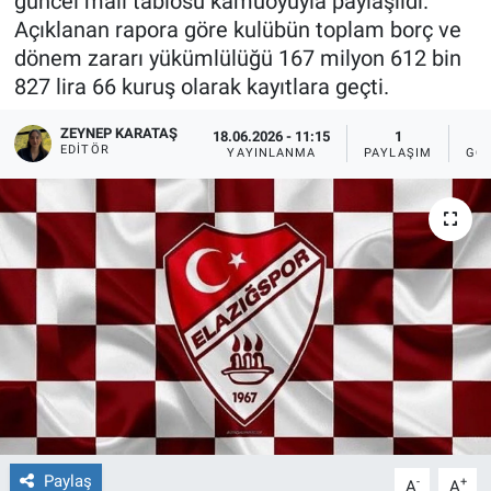
güncel mali tablosu kamuoyuyla paylaşıldı.
Açıklanan rapora göre kulübün toplam borç ve
Sağlıklı Yaşam
dönem zararı yükümlülüğü 167 milyon 612 bin
827 lira 66 kuruş olarak kayıtlara geçti.
Siyaset
ZEYNEP KARATAŞ
18.06.2026 - 11:15
1
Spor
EDITÖR
YAYINLANMA
PAYLAŞIM
GÖ
Yaşam
Paylaş
-
+
A
A