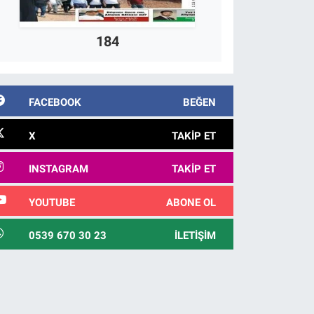
184
FACEBOOK
BEĞEN
X
TAKIP ET
INSTAGRAM
TAKIP ET
YOUTUBE
ABONE OL
0539 670 30 23
İLETIŞIM