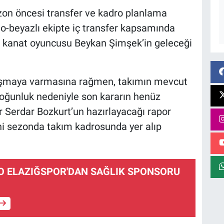
zon öncesi transfer ve kadro planlama
do-beyazlı ekipte iç transfer kapsamında
 kanat oyuncusu Beykan Şimşek’in geleceği
aşmaya varmasına rağmen, takımın mevcut
yoğunluk nedeniyle son kararın henüz
ör Serdar Bozkurt’un hazırlayacağı rapor
i sezonda takım kadrosunda yer alıp
O ELAZIĞSPOR'DAN SAĞLIK SPONSORU