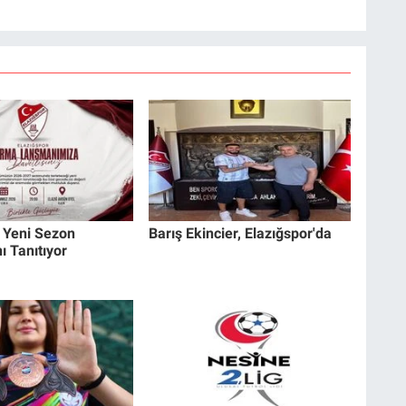
 Yeni Sezon
Barış Ekincier, Elazığspor'da
ı Tanıtıyor