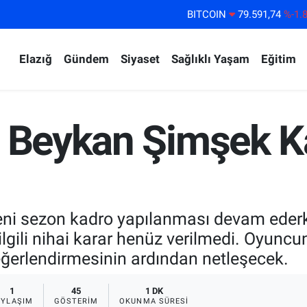
BITCOIN
79.591,74
%-1.
DOLAR
45,43620
%0.
Elazığ
Gündem
Siyaset
Sağlıklı Yaşam
Eğitim
EURO
53,38690
%0.
STERLİN
61,60380
%0.
G.ALTIN
6862,09000
%0.
a Beykan Şimşek K
BİST100
14.598,00
%
eni sezon kadro yapılanması devam ederk
lgili nihai karar henüz verilmedi. Oyunc
ğerlendirmesinin ardından netleşecek.
1
45
1 DK
AYLAŞIM
GÖSTERIM
OKUNMA SÜRESI