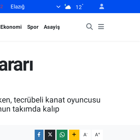
°
Elazığ
82
12
02
Ekonomi
Spor
Asayiş
19
18
19
ararı
0
en, tecrübeli kanat oyuncusu
unun takımda kalıp
-
+
A
A