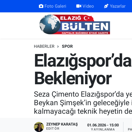
Foto Galeri
Video
Yazarlar
Asayiş
Nöbetçi Eczaneler
Bilim-Teknoloji
Hava Durumu
HABERLER
SPOR
Eğitim
Namaz Vakitleri
Elazığspor’d
Ekonomi
Trafik Durumu
Bekleniyor
Elazığ
Süper Lig Puan Durumu ve Fikstür
Seza Çimento Elazığspor’da y
Gündem
Tüm Manşetler
Beykan Şimşek’in geleceğiyle i
kalmayacağı teknik heyetin de
Kültür-Sanat
Son Dakika Haberleri
ZEYNEP KARATAŞ
01.06.2026 - 15:00
Sağlık
Haber Arşivi
EDITÖR
YAYINLANMA
P