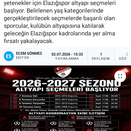
yetenekler için Elazığspor altyapı seçmeleri
başlıyor. Belirlenen yaş kategorilerinde
Sağlıklı Yaşam
gerçekleştirilecek seçmelerde başarılı olan
sporcular, kulübün altyapısına katılarak
Siyaset
geleceğin Elazığspor kadrolarında yer alma
fırsatı yakalayacak.
Spor
ECEM SÖNMEZ
02.07.2026 - 15:33
1
31
Yaşam
EDITÖR
YAYINLANMA
PAYLAŞIM
GÖSTE