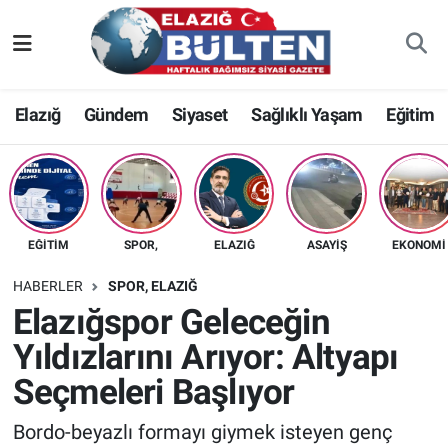
Asayiş
Nöbetçi Eczaneler
Elazığ
Gündem
Siyaset
Sağlıklı Yaşam
Eğitim
Bilim-Teknoloji
Hava Durumu
Eğitim
Namaz Vakitleri
Ekonomi
Trafik Durumu
EĞITIM
SPOR,
ELAZIĞ
ASAYIŞ
EKONOMI
Elazığ
Süper Lig Puan Durumu ve Fikstür
HABERLER
SPOR, ELAZIĞ
Elazığspor Geleceğin
Gündem
Tüm Manşetler
Yıldızlarını Arıyor: Altyapı
Seçmeleri Başlıyor
Kültür-Sanat
Son Dakika Haberleri
Bordo-beyazlı formayı giymek isteyen genç
Sağlık
Haber Arşivi