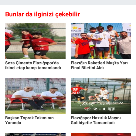
Bunlar da ilginizi çekebilir
Seza Çimento Elazığspor'da
Elazığ'ın Raketleri Muş'ta Yarı
ikinci etap kamp tamamlandı
Final Biletini Aldı
Başkan Toprak Takımının
Elazığspor Hazırlık Maçını
Yanında
Galibiyetle Tamamladı