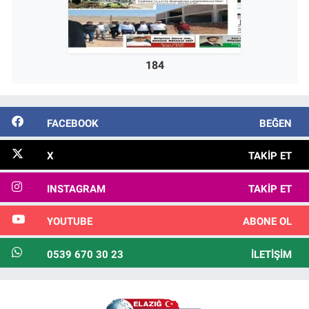
184
FACEBOOK
BEĞEN
X
TAKIP ET
INSTAGRAM
TAKIP ET
YOUTUBE
ABONE OL
0539 670 30 23
İLETIŞIM