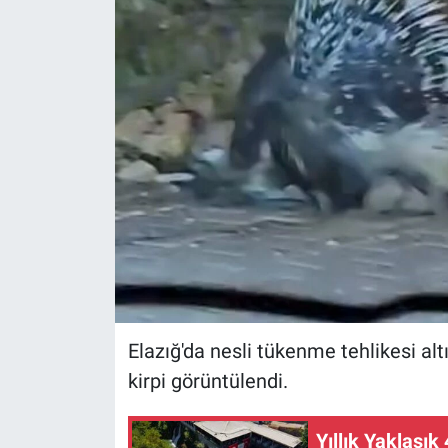
Sağlıklı Yaşam
Siyaset
Spor
Yaşam
Elazığ'da nesli tükenme tehlikesi alt
kirpi görüntülendi.
Yıllık Yaklaşık