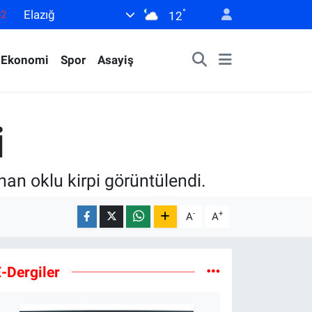
°
Elazığ
82
12
02
Ekonomi
Spor
Asayiş
19
18
19
i
0
unan oklu kirpi görüntülendi.
-
+
A
A
-Dergiler