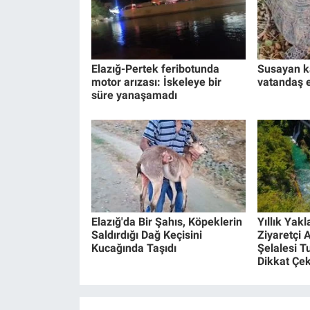
Elazığ-Pertek feribotunda
Susayan 
motor arızası: İskeleye bir
vatandaş el
süre yanaşamadı
Elazığ'da Bir Şahıs, Köpeklerin
Yıllık Yakl
Saldırdığı Dağ Keçisini
Ziyaretçi A
Kucağında Taşıdı
Şelalesi T
Dikkat Çek