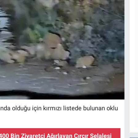
ında olduğu için kırmızı listede bulunan oklu
 400 Bin Ziyaretçi Ağırlayan Çırçır Şelalesi