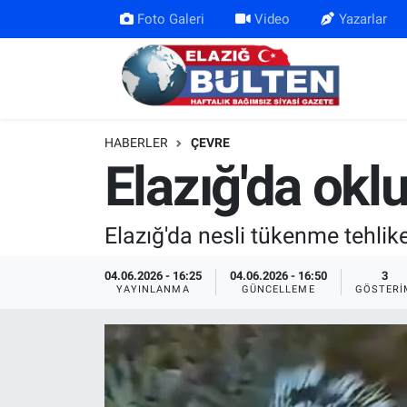
Foto Galeri
Video
Yazarlar
Asayiş
Nöbetçi Eczaneler
Bilim-Teknoloji
Hava Durumu
HABERLER
ÇEVRE
Eğitim
Namaz Vakitleri
Elazığ'da okl
Ekonomi
Trafik Durumu
Elazığ'da nesli tükenme tehlike
Elazığ
Süper Lig Puan Durumu ve Fikstür
04.06.2026 - 16:25
04.06.2026 - 16:50
3
YAYINLANMA
GÜNCELLEME
GÖSTERI
Gündem
Tüm Manşetler
Kültür-Sanat
Son Dakika Haberleri
Sağlık
Haber Arşivi