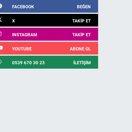
FACEBOOK
BEĞEN
X
TAKIP ET
INSTAGRAM
TAKIP ET
YOUTUBE
ABONE OL
0539 670 30 23
İLETIŞIM